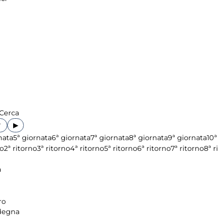
Cerca
▶
nata
5ª giornata
6ª giornata
7ª giornata
8ª giornata
9ª giornata
10ª
no
2ª ritorno
3ª ritorno
4ª ritorno
5ª ritorno
6ª ritorno
7ª ritorno
8ª r
a
ro
degna