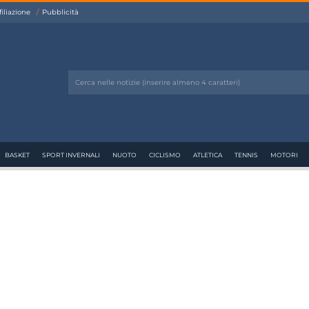
filiazione
Pubblicità
BASKET
SPORT INVERNALI
NUOTO
CICLISMO
ATLETICA
TENNIS
MOTORI