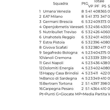
Totale
Squadra
Pt
G
V
P
PF
PS
S
1
Umana Venezia
8
5
4
1
408
365
0
2
EA7 Milano
8
5
4
1
373
347
0
3
Germani Brescia
6
5
3
2
409
373
0
4
Openjobmetis Varese
6
5
3
2
456
430
0
5
Nutribullet Treviso
6
5
3
2
426
406
0
6
Unahotels Reggio
6
5
3
2
401
405
0
7
Estra Pistoia
6
5
3
2
396
408
0
8
Givova Scafati
6
5
3
2
380
417
0
9
Segafredo Bologna
4
5
2
3
404
375
0
10
Vanoli Cremona
4
5
2
3
339
339
0
11
Gevi Napoli
4
5
2
3
436
438
0
12
Dolomiti Energia
4
5
2
3
402
408
0
13
Happy Casa Brindisi
4
5
2
3
411
422
0
14
Banco di Sardegna
4
5
2
3
349
410
0
15
Bertram Tortona
2
5
1
4
397
398
0
16
Carpegna Pesaro
2
5
1
4
364
410
0
Pt=Punti
G=Giocate
MP=Media Partita
V