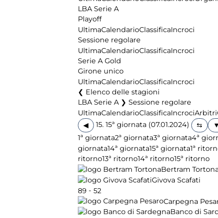
LBA Serie A
Playoff
Ultima
Calendario
Classifica
Incroci
Sessione regolare
Ultima
Calendario
Classifica
Incroci
Serie A Gold
Girone unico
Ultima
Calendario
Classifica
Incroci
Elenco delle stagioni
LBA Serie A ❯ Sessione regolare
Ultima
Calendario
Classifica
Incroci
Arbitri
15. 15ª giornata (07.01.2024)
◀
1ª giornata
2ª giornata
3ª giornata
4ª gior
giornata
14ª giornata
15ª giornata
1ª ritor
ritorno
13ª ritorno
14ª ritorno
15ª ritorno
Bertram Torton
Givova Scafati
-
89
52
Carpegna Pesa
Banco di Sar