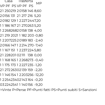
Casa
Trasferta
MP
V
P
PF
PS
V
P
PF
PS
2
1
250
219
2
0
158
146
8,60
2
0
156
131
2
1
217
216
5,20
2
0
182
129
1
2
227
244
7,20
1
1
186
167
2
1
270
263
5,20
1
2
268
268
2
0
158
138
4,00
2
1
219
202
1
1
182
203
-0,80
1
2
207
225
2
0
189
183
-2,40
2
0
166
147
1
2
214
270
-7,40
1
1
167
151
1
2
237
224
5,80
2
1
228
201
0
2
111
138
0,00
1
1
168
165
1
2
268
273
-0,40
1
1
175
173
1
2
227
235
-1,20
2
1
272
263
0
2
139
159
-2,20
1
1
146
154
1
2
203
256
-12,20
1
2
254
234
0
2
143
164
-0,20
0
3
224
254
1
1
140
156
-9,20
=Vinte
P=Perse
PF=Punti fatti
PS=Punti subiti
S=Sanzioni