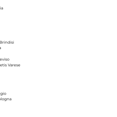
ia
Brindisi
a
reviso
tis Varese
gio
ologna