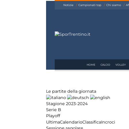
siamo
Notizie
Campionati top
Chi siamo
Af
Affiliazione
Pubblicità
HOME
CALCIO
VOLLEY
Le partite della giornata
Stagione 2023-2024
Serie B
Playoff
Ultima
Calendario
Classifica
Incroci
Sessione regolare