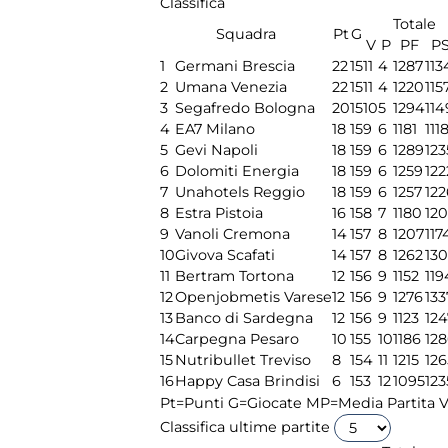
Classifica
Totale
Squadra
Pt
G
V
P
PF
P
1
Germani Brescia
22
15
11
4
1287
113
2
Umana Venezia
22
15
11
4
1220
115
3
Segafredo Bologna
20
15
10
5
1294
114
4
EA7 Milano
18
15
9
6
1181
111
5
Gevi Napoli
18
15
9
6
1289
123
6
Dolomiti Energia
18
15
9
6
1259
122
7
Unahotels Reggio
18
15
9
6
1257
122
8
Estra Pistoia
16
15
8
7
1180
12
9
Vanoli Cremona
14
15
7
8
1207
117
10
Givova Scafati
14
15
7
8
1262
13
11
Bertram Tortona
12
15
6
9
1152
119
12
Openjobmetis Varese
12
15
6
9
1276
133
13
Banco di Sardegna
12
15
6
9
1123
124
14
Carpegna Pesaro
10
15
5
10
1186
12
15
Nutribullet Treviso
8
15
4
11
1215
126
16
Happy Casa Brindisi
6
15
3
12
1095
123
Pt=Punti
G=Giocate
MP=Media Partita
V
Classifica ultime partite