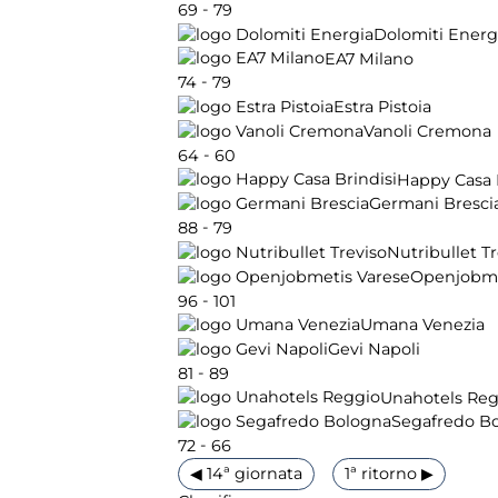
-
69
79
Dolomiti Energ
EA7 Milano
-
74
79
Estra Pistoia
Vanoli Cremona
-
64
60
Happy Casa 
Germani Bresci
-
88
79
Nutribullet T
Openjobme
-
96
101
Umana Venezia
Gevi Napoli
-
81
89
Unahotels Reg
Segafredo B
-
72
66
◀ 14ª giornata
1ª ritorno ▶