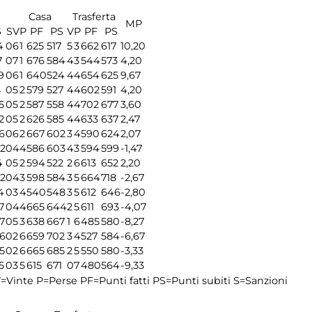
Casa
Trasferta
MP
S
S
V
P
PF
PS
V
P
PF
PS
4
0
6
1
625
517
5
3
662
617
10,20
7
0
7
1
676
584
4
3
544
573
4,20
9
0
6
1
640
524
4
4
654
625
9,67
8
0
5
2
579
527
4
4
602
591
4,20
5
0
5
2
587
558
4
4
702
677
3,60
2
0
5
2
626
585
4
4
633
637
2,47
6
0
6
2
667
602
3
4
590
624
2,07
02
0
4
4
586
603
4
3
594
599
-1,47
4
0
5
2
594
522
2
6
613
652
2,20
02
0
4
3
598
584
3
5
664
718
-2,67
4
0
3
4
540
548
3
5
612
646
-2,80
7
0
4
4
665
644
2
5
611
693
-4,07
7
0
5
3
638
667
1
6
485
580
-8,27
86
0
2
6
659
702
3
4
527
584
-6,67
5
0
2
6
665
685
2
5
550
580
-3,33
5
0
3
5
615
671
0
7
480
564
-9,33
=Vinte
P=Perse
PF=Punti fatti
PS=Punti subiti
S=Sanzioni