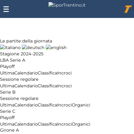
Chi
siamo
Affiliazione
Pubblicità
Le partite della giornata
Stagione 2024-2025
LBA Serie A
Playoff
Ultima
Calendario
Classifica
Incroci
Sessione regolare
Ultima
Calendario
Classifica
Incroci
Serie B
Sessione regolare
Ultima
Calendario
Classifica
Incroci
Organici
Serie C
Playoff
Ultima
Calendario
Classifica
Incroci
Organici
Girone A