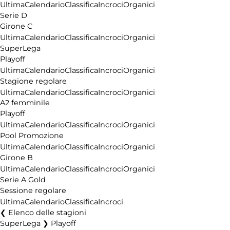
Ultima
Calendario
Classifica
Incroci
Organici
Serie D
Girone C
Ultima
Calendario
Classifica
Incroci
Organici
SuperLega
Playoff
Ultima
Calendario
Classifica
Incroci
Organici
Stagione regolare
Ultima
Calendario
Classifica
Incroci
Organici
A2 femminile
Playoff
Ultima
Calendario
Classifica
Incroci
Organici
Pool Promozione
Ultima
Calendario
Classifica
Incroci
Organici
Girone B
Ultima
Calendario
Classifica
Incroci
Organici
Serie A Gold
Sessione regolare
Ultima
Calendario
Classifica
Incroci
Elenco delle stagioni
SuperLega ❯ Playoff