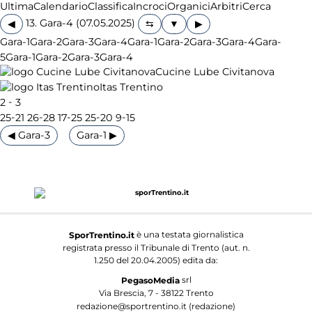
Ultima
Calendario
Classifica
Incroci
Organici
Arbitri
Cerca
13. Gara-4 (07.05.2025)
◀
▶
Gara-1
Gara-2
Gara-3
Gara-4
Gara-1
Gara-2
Gara-3
Gara-4
Gara-
5
Gara-1
Gara-2
Gara-3
Gara-4
Cucine Lube Civitanova
Itas Trentino
-
2
3
-
-
-
-
-
25
21
26
28
17
25
25
20
9
15
◀ Gara-3
Gara-1 ▶
è una testata giornalistica
SporTrentino.it
registrata presso il Tribunale di Trento (aut. n.
1.250 del 20.04.2005) edita da:
srl
PegasoMedia
Via Brescia, 7 - 38122 Trento
redazione@sportrentino.it (redazione)