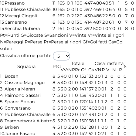
10
Pressano
11
16
5
0
1
10
0
447
480
4
0
5
1
1
5
0
11
Publiesse Chiaravalle
10
16
5
0
0
11
0
397
469
1
0
6
4
0
5
0
12
Macagi Cingoli
6
16
2
0
2
12
0
430
486
2
2
5
0
0
7
0
13
Camerano
6
16
3
0
0
13
0
414
487
2
0
6
1
0
7
0
14
Secchia Rubiera
2
16
1
0
0
15
0
392
500
1
0
7
0
0
8
0
Pt=Punti
G=Giocate
S=Sanzioni
V=Vinte
Vr=Vinte ai rigori
N=Pareggi
P=Perse
Pr=Perse ai rigori
Gf=Gol fatti
Gs=Gol
subiti
Classifica ultime partite
Totale
Casa
Trasferta
Squadra
Pt
G
S
V
Vr
N
P
Pr
Gf
Gs
V
N
P
V
N
P
1
Bozen
8
5
4
0
0
1
0
152
133
2
0
1
2
0
0
0
2
Cassano Magnago
8
5
4
0
0
1
0
148
132
1
0
1
3
0
0
0
3
Alperia Meran
8
5
3
0
2
0
0
141
137
2
0
0
1
2
0
0
4
Raimond Sassari
7
5
3
0
1
1
0
159
145
2
0
0
1
1
1
0
5
Sparer Eppan
7
5
3
0
1
1
0
120
114
1
1
1
2
0
0
0
6
Conversano
6
5
3
0
0
2
0
155
140
2
0
0
1
0
2
0
7
Publiesse Chiaravalle
6
5
3
0
0
2
0
142
149
1
0
1
2
0
1
0
8
Teamnetwork Albatro
5
5
2
0
1
2
0
150
138
1
1
1
1
0
1
0
9
Brixen
4
5
1
0
2
2
0
132
128
1
1
0
0
1
2
0
10
Junior Fasano
4
5
2
0
0
3
0
142
152
1
0
2
1
0
1
0