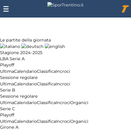
Chi
siamo
Affiliazione
Pubblicità
Le partite della giornata
Stagione 2024-2025
LBA Serie A
Playoff
Ultima
Calendario
Classifica
Incroci
Sessione regolare
Ultima
Calendario
Classifica
Incroci
Serie B
Sessione regolare
Ultima
Calendario
Classifica
Incroci
Organici
Serie C
Playoff
Ultima
Calendario
Classifica
Incroci
Organici
Girone A