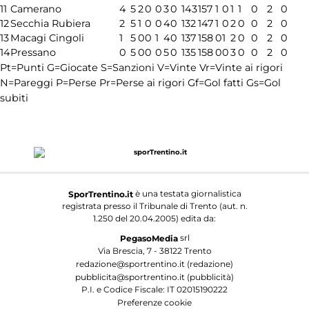
11
Camerano
4
5
2
0
0
3
0
143
157
1
0
1
1
0
2
0
12
Secchia Rubiera
2
5
1
0
0
4
0
132
147
1
0
2
0
0
2
0
13
Macagi Cingoli
1
5
0
0
1
4
0
137
158
0
1
2
0
0
2
0
14
Pressano
0
5
0
0
0
5
0
135
158
0
0
3
0
0
2
0
Pt=Punti
G=Giocate
S=Sanzioni
V=Vinte
Vr=Vinte ai rigori
N=Pareggi
P=Perse
Pr=Perse ai rigori
Gf=Gol fatti
Gs=Gol
subiti
è una testata giornalistica
SporTrentino.it
registrata presso il Tribunale di Trento (aut. n.
1.250 del 20.04.2005) edita da:
srl
PegasoMedia
Via Brescia, 7 - 38122 Trento
redazione@sportrentino.it (redazione)
pubblicita@sportrentino.it (pubblicità)
P.I. e Codice Fiscale: IT 02015190222
Preferenze cookie