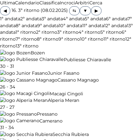
Ultima
Calendario
Classifica
Incroci
Arbitri
Cerca
16. 3ª ritorno (08.02.2025)
◀
▶
1ª andata
2ª andata
3ª andata
4ª andata
5ª andata
6ª andata
7ª
andata
8ª andata
9ª andata
10ª andata
11ª andata
12ª andata
13ª
andata
1ª ritorno
2ª ritorno
3ª ritorno
4ª ritorno
5ª ritorno
6ª
ritorno
7ª ritorno
8ª ritorno
9ª ritorno
10ª ritorno
11ª ritorno
12ª
ritorno
13ª ritorno
Bozen
Publiesse Chiaravalle
-
30
31
Junior Fasano
Cassano Magnago
-
26
34
Macagi Cingoli
Alperia Meran
-
27
27
Pressano
Camerano
-
31
34
Secchia Rubiera