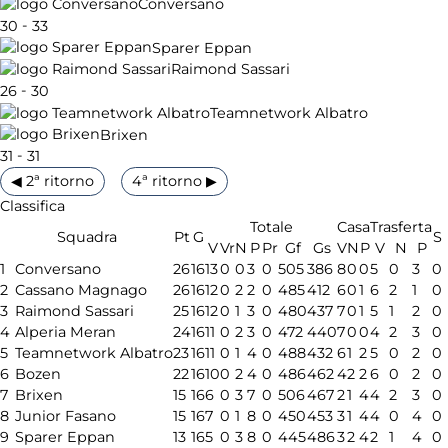
Conversano
-
30
33
Sparer Eppan
Raimond Sassari
-
26
30
Teamnetwork Albatro
Brixen
-
31
31
◀ 2ª ritorno
4ª ritorno ▶
Classifica
Totale
Casa
Trasferta
Squadra
Pt
G
S
V
Vr
N
P
Pr
Gf
Gs
V
N
P
V
N
P
1
Conversano
26
16
13
0
0
3
0
505
386
8
0
0
5
0
3
0
2
Cassano Magnago
26
16
12
0
2
2
0
485
412
6
0
1
6
2
1
0
3
Raimond Sassari
25
16
12
0
1
3
0
480
437
7
0
1
5
1
2
0
4
Alperia Meran
24
16
11
0
2
3
0
472
440
7
0
0
4
2
3
0
5
Teamnetwork Albatro
23
16
11
0
1
4
0
488
432
6
1
2
5
0
2
0
6
Bozen
22
16
10
0
2
4
0
486
462
4
2
2
6
0
2
0
7
Brixen
15
16
6
0
3
7
0
506
467
2
1
4
4
2
3
0
8
Junior Fasano
15
16
7
0
1
8
0
450
453
3
1
4
4
0
4
0
9
Sparer Eppan
13
16
5
0
3
8
0
445
486
3
2
4
2
1
4
0