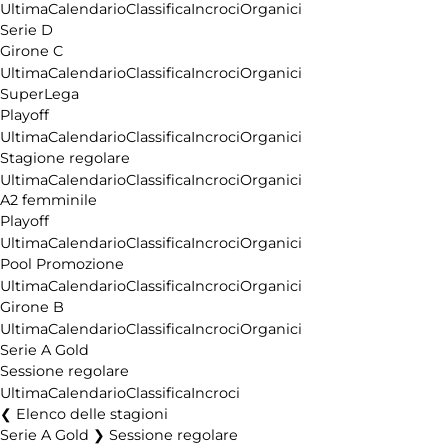
Ultima
Calendario
Classifica
Incroci
Organici
Serie D
Girone C
Ultima
Calendario
Classifica
Incroci
Organici
SuperLega
Playoff
Ultima
Calendario
Classifica
Incroci
Organici
Stagione regolare
Ultima
Calendario
Classifica
Incroci
Organici
A2 femminile
Playoff
Ultima
Calendario
Classifica
Incroci
Organici
Pool Promozione
Ultima
Calendario
Classifica
Incroci
Organici
Girone B
Ultima
Calendario
Classifica
Incroci
Organici
Serie A Gold
Sessione regolare
Ultima
Calendario
Classifica
Incroci
Elenco delle stagioni
Serie A Gold ❯ Sessione regolare