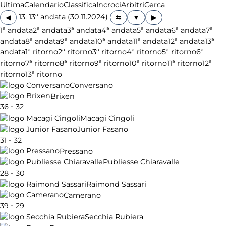
Ultima
Calendario
Classifica
Incroci
Arbitri
Cerca
13. 13ª andata (30.11.2024)
◀
▶
1ª andata
2ª andata
3ª andata
4ª andata
5ª andata
6ª andata
7ª
andata
8ª andata
9ª andata
10ª andata
11ª andata
12ª andata
13ª
andata
1ª ritorno
2ª ritorno
3ª ritorno
4ª ritorno
5ª ritorno
6ª
ritorno
7ª ritorno
8ª ritorno
9ª ritorno
10ª ritorno
11ª ritorno
12ª
ritorno
13ª ritorno
Conversano
Brixen
-
36
32
Macagi Cingoli
Junior Fasano
-
31
32
Pressano
Publiesse Chiaravalle
-
28
30
Raimond Sassari
Camerano
-
39
29
Secchia Rubiera