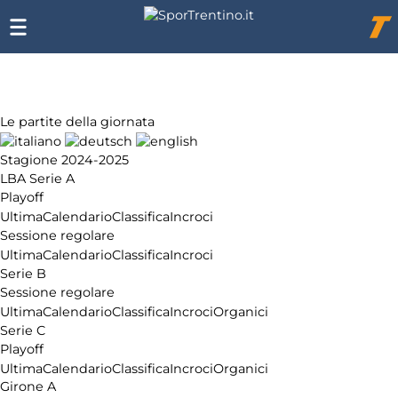
Chi
siamo
Affiliazione
Pubblicità
Le partite della giornata
Stagione 2024-2025
LBA Serie A
Playoff
Ultima
Calendario
Classifica
Incroci
Sessione regolare
Ultima
Calendario
Classifica
Incroci
Serie B
Sessione regolare
Ultima
Calendario
Classifica
Incroci
Organici
Serie C
Playoff
Ultima
Calendario
Classifica
Incroci
Organici
Girone A