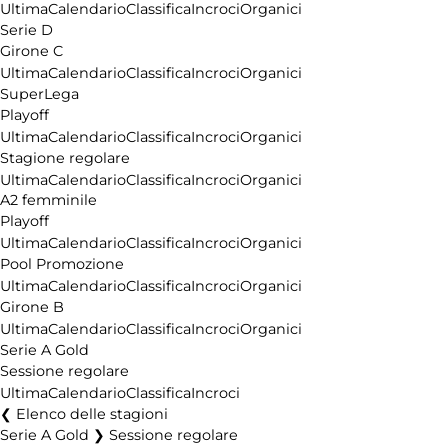
Ultima
Calendario
Classifica
Incroci
Organici
Serie D
Girone C
Ultima
Calendario
Classifica
Incroci
Organici
SuperLega
Playoff
Ultima
Calendario
Classifica
Incroci
Organici
Stagione regolare
Ultima
Calendario
Classifica
Incroci
Organici
A2 femminile
Playoff
Ultima
Calendario
Classifica
Incroci
Organici
Pool Promozione
Ultima
Calendario
Classifica
Incroci
Organici
Girone B
Ultima
Calendario
Classifica
Incroci
Organici
Serie A Gold
Sessione regolare
Ultima
Calendario
Classifica
Incroci
Elenco delle stagioni
Serie A Gold ❯ Sessione regolare