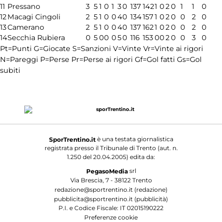
11
Pressano
3
5
1
0
1
3
0
137
142
1
0
2
0
1
1
0
12
Macagi Cingoli
2
5
1
0
0
4
0
134
157
1
0
2
0
0
2
0
13
Camerano
2
5
1
0
0
4
0
137
162
1
0
2
0
0
2
0
14
Secchia Rubiera
0
5
0
0
0
5
0
116
153
0
0
2
0
0
3
0
Pt=Punti
G=Giocate
S=Sanzioni
V=Vinte
Vr=Vinte ai rigori
N=Pareggi
P=Perse
Pr=Perse ai rigori
Gf=Gol fatti
Gs=Gol
subiti
è una testata giornalistica
SporTrentino.it
registrata presso il Tribunale di Trento (aut. n.
1.250 del 20.04.2005) edita da:
srl
PegasoMedia
Via Brescia, 7 - 38122 Trento
redazione@sportrentino.it (redazione)
pubblicita@sportrentino.it (pubblicità)
P.I. e Codice Fiscale: IT 02015190222
Preferenze cookie