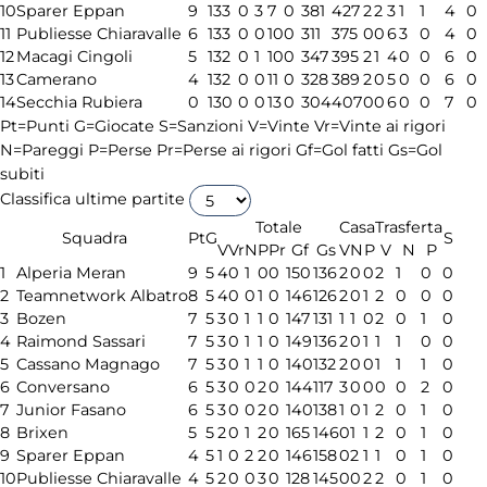
10
Sparer Eppan
9
13
3
0
3
7
0
381
427
2
2
3
1
1
4
0
11
Publiesse Chiaravalle
6
13
3
0
0
10
0
311
375
0
0
6
3
0
4
0
12
Macagi Cingoli
5
13
2
0
1
10
0
347
395
2
1
4
0
0
6
0
13
Camerano
4
13
2
0
0
11
0
328
389
2
0
5
0
0
6
0
14
Secchia Rubiera
0
13
0
0
0
13
0
304
407
0
0
6
0
0
7
0
Pt=Punti
G=Giocate
S=Sanzioni
V=Vinte
Vr=Vinte ai rigori
N=Pareggi
P=Perse
Pr=Perse ai rigori
Gf=Gol fatti
Gs=Gol
subiti
Classifica ultime partite
Totale
Casa
Trasferta
Squadra
Pt
G
S
V
Vr
N
P
Pr
Gf
Gs
V
N
P
V
N
P
1
Alperia Meran
9
5
4
0
1
0
0
150
136
2
0
0
2
1
0
0
2
Teamnetwork Albatro
8
5
4
0
0
1
0
146
126
2
0
1
2
0
0
0
3
Bozen
7
5
3
0
1
1
0
147
131
1
1
0
2
0
1
0
4
Raimond Sassari
7
5
3
0
1
1
0
149
136
2
0
1
1
1
0
0
5
Cassano Magnago
7
5
3
0
1
1
0
140
132
2
0
0
1
1
1
0
6
Conversano
6
5
3
0
0
2
0
144
117
3
0
0
0
0
2
0
7
Junior Fasano
6
5
3
0
0
2
0
140
138
1
0
1
2
0
1
0
8
Brixen
5
5
2
0
1
2
0
165
146
0
1
1
2
0
1
0
9
Sparer Eppan
4
5
1
0
2
2
0
146
158
0
2
1
1
0
1
0
10
Publiesse Chiaravalle
4
5
2
0
0
3
0
128
145
0
0
2
2
0
1
0