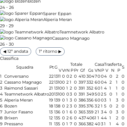
Bozen
-
24
26
Sparer Eppan
Alperia Meran
-
29
29
Teamnetwork Albatro
Cassano Magnago
-
26
30
◀ 12ª andata
1ª ritorno ▶
Classifica
Totale
Casa
Trasferta
Squadra
Pt
G
S
V
Vr
N
P
Pr
Gf
Gs
V
N
P
V
N
P
1
Conversano
22
13
11
0
0
2
0
410
304
7
0
0
4
0
2
0
2
Cassano Magnago
22
13
10
0
2
1
0
397
332
6
0
0
4
2
1
0
3
Raimond Sassari
21
13
10
0
1
2
0
391
352
6
0
1
4
1
1
0
4
Teamnetwork Albatro
20
13
10
0
0
3
0
391
349
5
0
2
5
0
1
0
5
Alperia Meran
19
13
9
0
1
3
0
386
356
6
0
0
3
1
3
0
6
Bozen
18
13
8
0
2
3
0
395
376
3
2
1
5
0
2
0
7
Junior Fasano
13
13
6
0
1
6
0
365
359
2
1
3
4
0
3
0
8
Brixen
12
13
5
0
2
6
0
437
406
1
1
4
4
1
2
0
9
Pressano
11
13
5
0
1
7
0
366
382
4
0
3
1
1
4
0