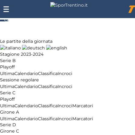
SporTrentino.it
Chi
siamo
Affiliazione
Le partite della giornata
Pubblicità
Stagione 2023-2024
Serie B
Playoff
Ultima
Calendario
Classifica
Incroci
Sessione regolare
Ultima
Calendario
Classifica
Incroci
Serie C
Playoff
Ultima
Calendario
Classifica
Incroci
Marcatori
Girone A
Ultima
Calendario
Classifica
Incroci
Marcatori
Serie D
Girone C