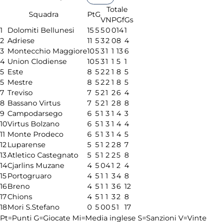
Totale
Squadra
Pt
G
V
N
P
Gf
Gs
1
Dolomiti Bellunesi
15
5
5
0
0
14
1
2
Adriese
11
5
3
2
0
8
4
3
Montecchio Maggiore
10
5
3
1
1
13
6
4
Union Clodiense
10
5
3
1
1
5
1
5
Este
8
5
2
2
1
8
5
5
Mestre
8
5
2
2
1
8
5
7
Treviso
7
5
2
1
2
6
4
8
Bassano Virtus
7
5
2
1
2
8
8
9
Campodarsego
6
5
1
3
1
4
3
10
Virtus Bolzano
6
5
1
3
1
4
4
11
Monte Prodeco
6
5
1
3
1
4
5
12
Luparense
5
5
1
2
2
8
7
13
Atletico Castegnato
5
5
1
2
2
5
8
14
Cjarlins Muzane
4
5
0
4
1
2
4
15
Portogruaro
4
5
1
1
3
4
8
16
Breno
4
5
1
1
3
6
12
17
Chions
4
5
1
1
3
2
8
18
Mori S.Stefano
0
5
0
0
5
1
17
Pt=Punti
G=Giocate
Mi=Media inglese
S=Sanzioni
V=Vinte