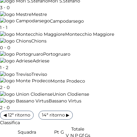
Mori S.Stefano
-
3
0
Mestre
Campodarsego
-
1
1
Montecchio Maggiore
Chions
-
0
0
Portogruaro
Adriese
-
1
2
Treviso
Monte Prodeco
-
2
0
Union Clodiense
Bassano Virtus
-
2
0
◀ 12ª ritorno
14ª ritorno ▶
Classifica
Totale
Squadra
Pt
G
V
N
P
Gf
Gs