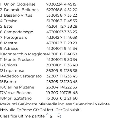
1
Union Clodiense
70
30
22
4
4
45
15
2
Dolomiti Bellunesi
62
30
18
8
4
52
20
3
Bassano Virtus
53
30
15
8
7
33
22
4
Treviso
51
30
16
3
11
45
33
5
Este
45
30
11
12
7
38
28
6
Campodarsego
43
30
10
13
7
35
23
7
Portogruaro
43
30
12
7
11
40
39
8
Mestre
43
30
12
7
11
29
29
9
Adriese
41
30
10
11
9
41
34
10
Montecchio Maggiore
41
30
11
8
11
40
39
11
Monte Prodeco
41
30
10
11
9
30
34
12
Chions
39
30
10
9
11
35
40
13
Luparense
36
30
9
9
12
36
36
14
Atletico Castegnato
32
30
7
11
12
33
45
15
Breno
28
30
5
13
12
30
45
16
Cjarlins Muzane
26
30
4
14
12
22
33
17
Virtus Bolzano
19
30
3
10
17
18
48
18
Mori S.Stefano
15
30
3
6
21
21
60
Pt=Punti
G=Giocate
Mi=Media inglese
S=Sanzioni
V=Vinte
N=Nulle
P=Perse
Gf=Gol fatti
Gs=Gol subiti
Classifica ultime partite