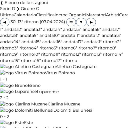
Elenco delle stagioni
Serie D ❯ Girone C
Ultima
Calendario
Classifica
Incroci
Organici
Marcatori
Arbitri
Cer
30. 13ª ritorno (07.04.2024)
◀
▶
1ª andata
2ª andata
3ª andata
4ª andata
5ª andata
6ª andata
7ª
andata
8ª andata
9ª andata
10ª andata
11ª andata
12ª andata
13ª
andata
14ª andata
15ª andata
16ª andata
17ª andata
1ª ritorno
2ª
ritorno
3ª ritorno
4ª ritorno
5ª ritorno
6ª ritorno
7ª ritorno
8ª
ritorno
9ª ritorno
10ª ritorno
11ª ritorno
12ª ritorno
13ª ritorno
14ª
ritorno
15ª ritorno
16ª ritorno
17ª ritorno
Atletico Castegnato
Virtus Bolzano
-
1
1
Breno
Luparense
-
2
2
Cjarlins Muzane
Dolomiti Bellunesi
-
0
2
Este