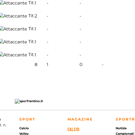
Tit.
1
-
-
Tit.
2
-
-
Tit.
1
-
-
Tit.
1
-
-
Tit.
1
-
-
8
1
0
-
a
SPORT
MAGAZINE
SPORTR
. n.
Calcio
Notizie
CALCIO
Volley
Campionati 