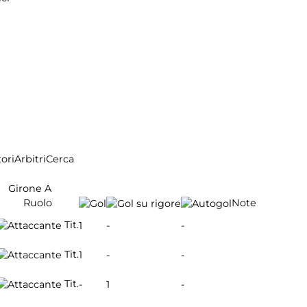
ori
Arbitri
Cerca
Girone A
Ruolo
Note
Tit.
1
-
-
Tit.
1
-
-
Tit.
-
1
-