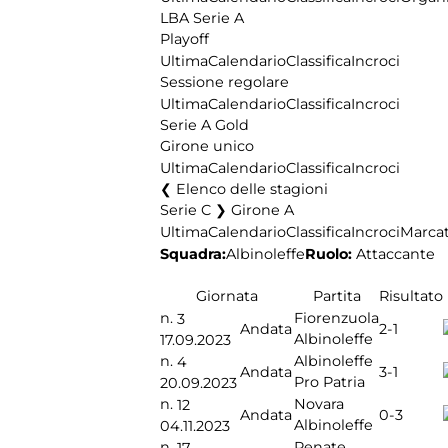
LBA Serie A
Playoff
Ultima
Calendario
Classifica
Incroci
Sessione regolare
Ultima
Calendario
Classifica
Incroci
Serie A Gold
Girone unico
Ultima
Calendario
Classifica
Incroci
Elenco delle stagioni
Serie C ❯ Girone A
Ultima
Calendario
Classifica
Incroci
Marcat
Squadra:
Albinoleffe
Ruolo:
Attaccante
Giornata
Partita
Risultato
n.
Fiorenzuola
3
2-1
Andata
Albinoleffe
17.09.2023
n.
Albinoleffe
4
3-1
Andata
Pro Patria
20.09.2023
n.
Novara
12
0-3
Andata
Albinoleffe
04.11.2023
n.
Renate
17