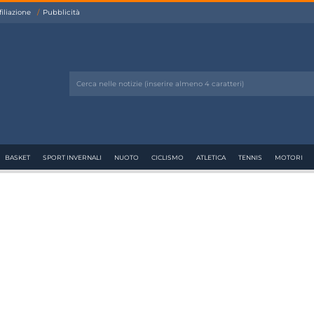
filiazione
Pubblicità
BASKET
SPORT INVERNALI
NUOTO
CICLISMO
ATLETICA
TENNIS
MOTORI