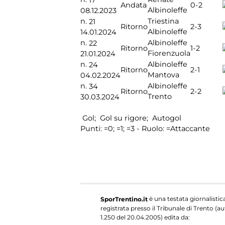
0-2
Andata
Albinoleffe
08.12.2023
n.
Triestina
21
2-3
Ritorno
Albinoleffe
14.01.2024
n.
Albinoleffe
22
1-2
Ritorno
Fiorenzuola
21.01.2024
n.
Albinoleffe
24
2-1
Ritorno
Mantova
04.02.2024
n.
Albinoleffe
34
2-2
Ritorno
Trento
30.03.2024
Gol;
Gol su rigore;
Autogol
Punti:
=0;
=1;
=3 - Ruolo:
=Attaccante
è una testata giornalistic
SporTrentino.it
registrata presso il Tribunale di Trento (aut
1.250 del 20.04.2005) edita da: