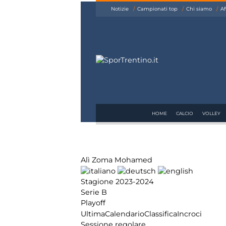
siamo
Notizie
Campionati top
Chi siamo
Af
Affiliazione
Pubblicità
HOME
CALCIO
VOLLEY
Alì Zoma Mohamed
Stagione 2023-2024
Serie B
Playoff
Ultima
Calendario
Classifica
Incroci
Sessione regolare