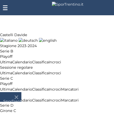
Castelli Davide
Stagione 2023-2024
Serie B
Playoff
Ultima
Calendario
Classifica
Incroci
Sessione regolare
Ultima
Calendario
Classifica
Incroci
Serie C
Playoff
Ultima
Calendario
Classifica
Incroci
Marcatori
Girone A
Ultima
Calendario
Classifica
Incroci
Marcatori
SporTrentino.it
Serie D
Chi
Girone C
siamo