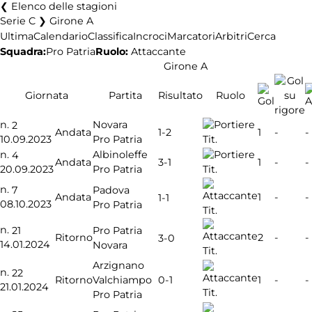
Elenco delle stagioni
Serie C ❯ Girone A
Ultima
Calendario
Classifica
Incroci
Marcatori
Arbitri
Cerca
Squadra:
Pro Patria
Ruolo:
Attaccante
Girone A
Giornata
Partita
Risultato
Ruolo
n.
Novara
2
1-2
Andata
1
-
-
Pro Patria
10.09.2023
Tit.
n.
Albinoleffe
4
3-1
Andata
1
-
-
Pro Patria
20.09.2023
Tit.
n.
7
Padova
Andata
1
-
-
1-1
08.10.2023
Pro Patria
Tit.
n.
21
Pro Patria
Ritorno
2
-
-
3-0
14.01.2024
Novara
Tit.
Arzignano
n.
22
0-1
Ritorno
Valchiampo
1
-
-
21.01.2024
Tit.
Pro Patria