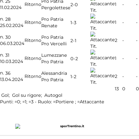
n.
25
Pro Patria
Ritorno
1
-
-
2-0
11.02.2024
Pergolettese
Tit.
n.
28
Pro Patria
Ritorno
1
-
-
1-3
25.02.2024
Renate
Tit.
n.
30
Pro Patria
Ritorno
2
-
-
2-1
06.03.2024
Pro Vercelli
Tit.
n.
31
Lumezzane
Ritorno
1
-
-
0-2
10.03.2024
Pro Patria
Tit.
n.
36
Alessandria
Ritorno
2
-
-
1-2
13.04.2024
Pro Patria
Tit.
13
0
0
Gol;
Gol su rigore;
Autogol
Punti:
=0;
=1;
=3 - Ruolo:
=Portiere ;
=Attaccante