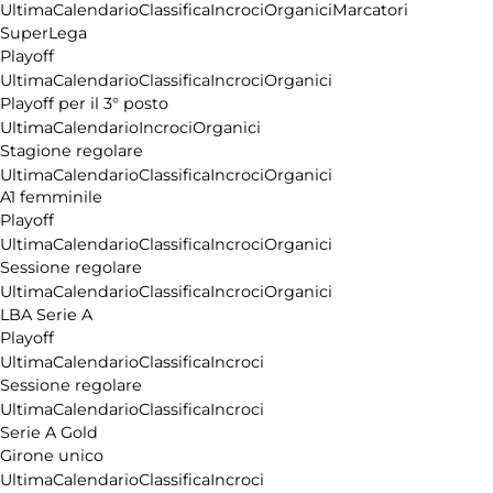
Ultima
Calendario
Classifica
Incroci
Organici
Marcatori
Affiliazione
SuperLega
Pubblicità
Playoff
Ultima
Calendario
Classifica
Incroci
Organici
Playoff per il 3° posto
Ultima
Calendario
Incroci
Organici
Stagione regolare
Ultima
Calendario
Classifica
Incroci
Organici
A1 femminile
Playoff
Ultima
Calendario
Classifica
Incroci
Organici
Sessione regolare
Ultima
Calendario
Classifica
Incroci
Organici
LBA Serie A
Playoff
Ultima
Calendario
Classifica
Incroci
Sessione regolare
Ultima
Calendario
Classifica
Incroci
Serie A Gold
Girone unico
Ultima
Calendario
Classifica
Incroci