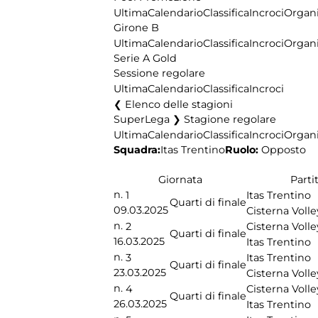
Ultima
Calendario
Classifica
Incroci
Organi
Girone B
Ultima
Calendario
Classifica
Incroci
Organi
Serie A Gold
Sessione regolare
Ultima
Calendario
Classifica
Incroci
Elenco delle stagioni
SuperLega ❯ Stagione regolare
Ultima
Calendario
Classifica
Incroci
Organi
Squadra:
Ruolo:
Opposto
Itas Trentino
Giornata
Parti
n.
1
Itas Trentino
Quarti di finale
09.03.2025
Cisterna Volle
n.
2
Cisterna Volle
Quarti di finale
16.03.2025
Itas Trentino
n.
3
Itas Trentino
Quarti di finale
23.03.2025
Cisterna Volle
n.
4
Cisterna Volle
Quarti di finale
26.03.2025
Itas Trentino