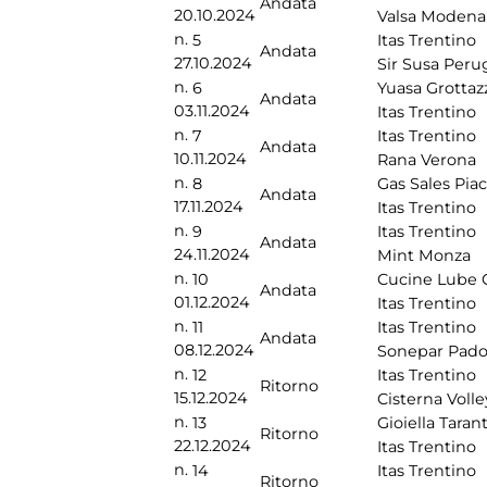
Andata
20.10.2024
Valsa Modena
n.
5
Itas Trentino
Andata
27.10.2024
Sir Susa Peru
n.
6
Yuasa Grottaz
Andata
03.11.2024
Itas Trentino
n.
7
Itas Trentino
Andata
10.11.2024
Rana Verona
n.
8
Gas Sales Pia
Andata
17.11.2024
Itas Trentino
n.
9
Itas Trentino
Andata
24.11.2024
Mint Monza
n.
10
Cucine Lube 
Andata
01.12.2024
Itas Trentino
n.
11
Itas Trentino
Andata
08.12.2024
Sonepar Pad
n.
12
Itas Trentino
Ritorno
15.12.2024
Cisterna Volle
n.
13
Gioiella Taran
Ritorno
22.12.2024
Itas Trentino
n.
14
Itas Trentino
Ritorno