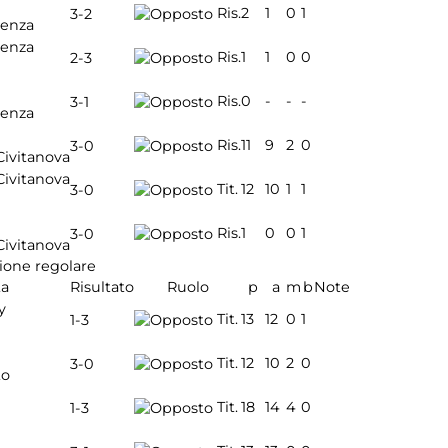
Ris.
2
1
0
1
3-2
cenza
cenza
Ris.
1
1
0
0
2-3
Ris.
0
-
-
-
3-1
cenza
Ris.
11
9
2
0
3-0
Civitanova
Civitanova
Tit.
12
10
1
1
3-0
Ris.
1
0
0
1
3-0
Civitanova
ione regolare
ta
Risultato
Ruolo
p
a
m
b
Note
y
Tit.
13
12
0
1
1-3
Tit.
12
10
2
0
3-0
to
Tit.
18
14
4
0
1-3