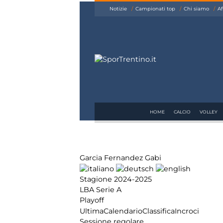
siamo
Notizie
Campionati top
Chi siamo
Af
Affiliazione
Pubblicità
HOME
CALCIO
VOLLEY
Garcia Fernandez Gabi
Stagione 2024-2025
LBA Serie A
Playoff
Ultima
Calendario
Classifica
Incroci
Sessione regolare