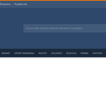
filiazione
Pubblicità
BASKET
SPORT INVERNALI
NUOTO
CICLISMO
ATLETICA
TENNIS
MOTORI