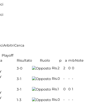
ci
ci
ci
Arbitri
Cerca
Playoff
ta
Risultato
Ruolo
p
a
m
b
Note
Ris.
2
2
0
0
3-0
y
y
Ris.
0
-
-
-
3-1
Ris.
1
0
0
1
3-1
y
y
Ris.
0
-
-
-
1-3