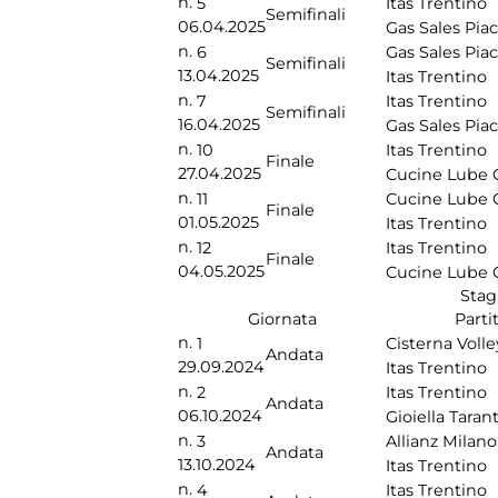
n.
5
Itas Trentino
Semifinali
06.04.2025
Gas Sales Pia
n.
6
Gas Sales Pia
Semifinali
13.04.2025
Itas Trentino
n.
7
Itas Trentino
Semifinali
16.04.2025
Gas Sales Pia
n.
10
Itas Trentino
Finale
27.04.2025
Cucine Lube 
n.
11
Cucine Lube 
Finale
01.05.2025
Itas Trentino
n.
12
Itas Trentino
Finale
04.05.2025
Cucine Lube 
Stag
Giornata
Parti
n.
1
Cisterna Volle
Andata
29.09.2024
Itas Trentino
n.
2
Itas Trentino
Andata
06.10.2024
Gioiella Taran
n.
3
Allianz Milano
Andata
13.10.2024
Itas Trentino
n.
4
Itas Trentino