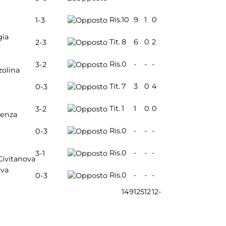
Ris.
10
9
1
0
1-3
gia
Tit.
8
6
0
2
2-3
Ris.
0
-
-
-
3-2
zolina
Tit.
7
3
0
4
0-3
Tit.
1
1
0
0
3-2
cenza
Ris.
0
-
-
-
0-3
Ris.
0
-
-
-
3-1
Civitanova
ova
Ris.
0
-
-
-
0-3
149
125
12
12
-