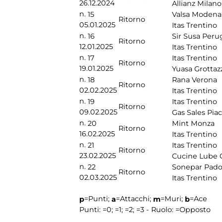
26.12.2024
Allianz Milano
n.
15
Valsa Modena
Ritorno
05.01.2025
Itas Trentino
n.
16
Sir Susa Peru
Ritorno
12.01.2025
Itas Trentino
n.
17
Itas Trentino
Ritorno
19.01.2025
Yuasa Grottaz
n.
18
Rana Verona
Ritorno
02.02.2025
Itas Trentino
n.
19
Itas Trentino
Ritorno
09.02.2025
Gas Sales Pia
n.
20
Mint Monza
Ritorno
16.02.2025
Itas Trentino
n.
21
Itas Trentino
Ritorno
23.02.2025
Cucine Lube 
n.
22
Sonepar Pad
Ritorno
02.03.2025
Itas Trentino
=Punti;
=Attacchi;
=Muri;
=Ace
p
a
m
b
Punti:
=0;
=1;
=2;
=3 - Ruolo:
=Opposto