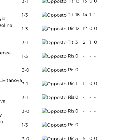
Tit.
13
13
0
0
3-1
Tit.
16
14
1
1
1-3
gia
zolina
Ris.
12
12
0
0
1-3
Tit.
3
2
1
0
3-1
cenza
Ris.
0
-
-
-
1-3
Ris.
0
-
-
-
3-0
Civitanova
Ris.
1
1
0
0
3-1
Ris.
0
-
-
-
3-1
ova
Ris.
0
-
-
-
3-0
y
to
Ris.
0
-
-
-
1-3
Ris.
5
5
0
0
3-0