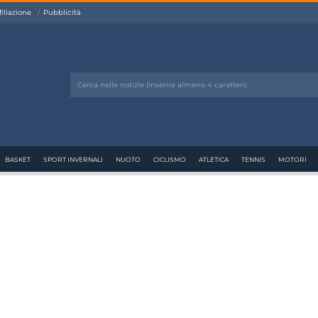
filiazione
Pubblicità
BASKET
SPORT INVERNALI
NUOTO
CICLISMO
ATLETICA
TENNIS
MOTORI