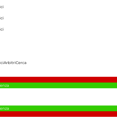
ci
ci
ci
ci
Arbitri
Cerca
cenza
cenza