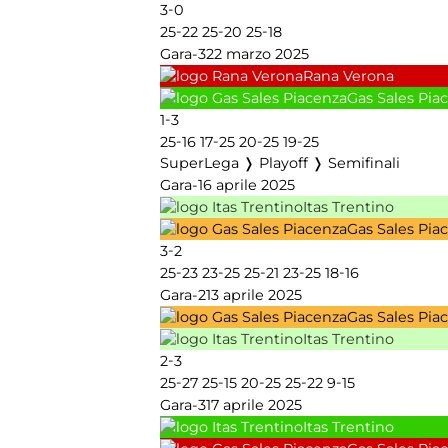
-
3
0
-
-
-
25
22
25
20
25
18
Gara-3
22 marzo 2025
Rana Verona
Gas Sales Pia
-
1
3
-
-
-
-
25
16
17
25
20
25
19
25
SuperLega ❭ Playoff ❭ Semifinali
Gara-1
6 aprile 2025
Itas Trentino
Gas Sales Pia
-
3
2
-
-
-
-
-
25
23
23
25
25
21
23
25
18
16
Gara-2
13 aprile 2025
Gas Sales Pia
Itas Trentino
-
2
3
-
-
-
-
-
25
27
25
15
20
25
25
22
9
15
Gara-3
17 aprile 2025
Itas Trentino