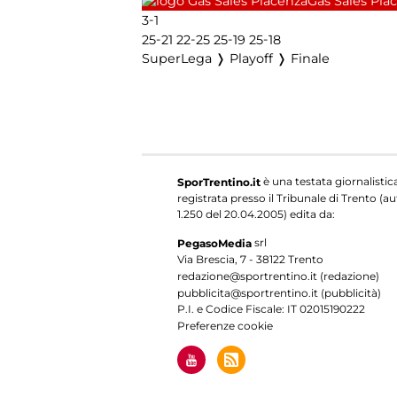
Gas Sales Pia
-
3
1
-
-
-
-
25
21
22
25
25
19
25
18
SuperLega ❭ Playoff ❭ Finale
è una testata giornalistic
SporTrentino.it
registrata presso il Tribunale di Trento (aut
1.250 del 20.04.2005) edita da:
srl
PegasoMedia
Via Brescia, 7 - 38122 Trento
redazione@sportrentino.it (redazione)
pubblicita@sportrentino.it (pubblicità)
P.I. e Codice Fiscale: IT 02015190222
Preferenze cookie