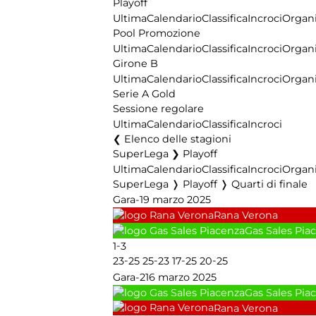
Playoff
Ultima
Calendario
Classifica
Incroci
Organi
Pool Promozione
Ultima
Calendario
Classifica
Incroci
Organi
Girone B
Ultima
Calendario
Classifica
Incroci
Organi
Serie A Gold
Sessione regolare
Ultima
Calendario
Classifica
Incroci
Elenco delle stagioni
SuperLega ❯ Playoff
Ultima
Calendario
Classifica
Incroci
Organi
SuperLega ❭ Playoff ❭ Quarti di finale
Gara-1
9 marzo 2025
Rana Verona
Gas Sales Pia
-
1
3
-
-
-
-
23
25
25
23
17
25
20
25
Gara-2
16 marzo 2025
Gas Sales Pia
Rana Verona