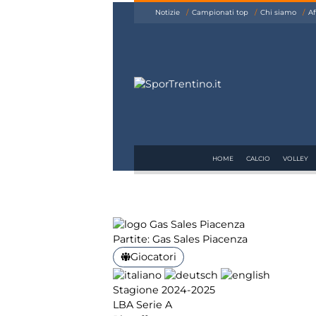
siamo
Notizie
Campionati top
Chi siamo
Af
Affiliazione
Pubblicità
HOME
CALCIO
VOLLEY
Partite: Gas Sales Piacenza
Giocatori
Stagione 2024-2025
LBA Serie A