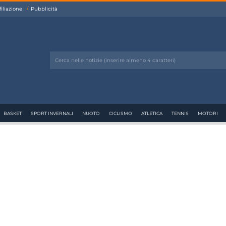
filiazione
Pubblicità
BASKET
SPORT INVERNALI
NUOTO
CICLISMO
ATLETICA
TENNIS
MOTORI