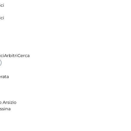
ci
ci
ci
Arbitri
Cerca
rata
 Arsizio
ssina