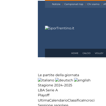
siamo
Notizie
Campionati top
Chi siamo
Af
Affiliazione
Pubblicità
HOME
CALCIO
VOLLEY
Le partite della giornata
Stagione 2024-2025
LBA Serie A
Playoff
Ultima
Calendario
Classifica
Incroci
Sessione regolare