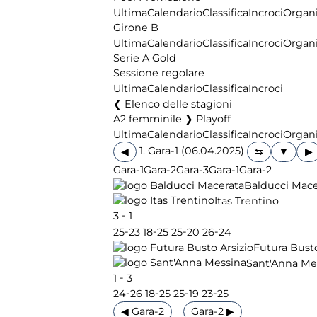
Ultima
Calendario
Classifica
Incroci
Organi
Girone B
Ultima
Calendario
Classifica
Incroci
Organi
Serie A Gold
Sessione regolare
Ultima
Calendario
Classifica
Incroci
Elenco delle stagioni
A2 femminile ❯ Playoff
Ultima
Calendario
Classifica
Incroci
Organi
1. Gara-1 (06.04.2025)
◀
▶
Gara-1
Gara-2
Gara-3
Gara-1
Gara-2
Balducci Mace
Itas Trentino
-
3
1
-
-
-
-
25
23
18
25
25
20
26
24
Futura Busto
Sant'Anna Me
-
1
3
-
-
-
-
24
26
18
25
25
19
23
25
◀ Gara-2
Gara-2 ▶