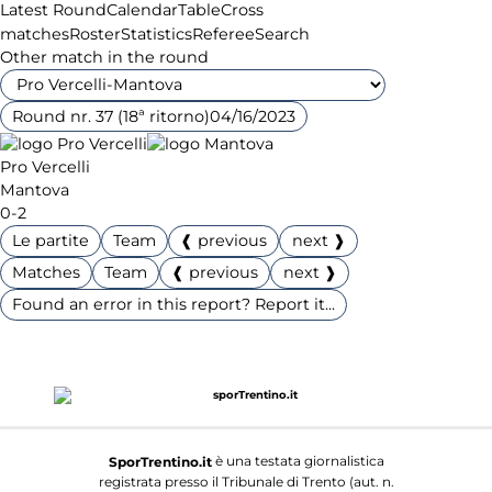
Latest Round
Calendar
Table
Cross
matches
Roster
Statistics
Referee
Search
Other match in the round
Round nr. 37 (18ª ritorno)
04/16/2023
Pro Vercelli
Mantova
0-2
Le partite
Team
❰ previous
next ❱
Matches
Team
❰ previous
next ❱
Found an error in this report? Report it...
è una testata giornalistica
SporTrentino.it
registrata presso il Tribunale di Trento (aut. n.