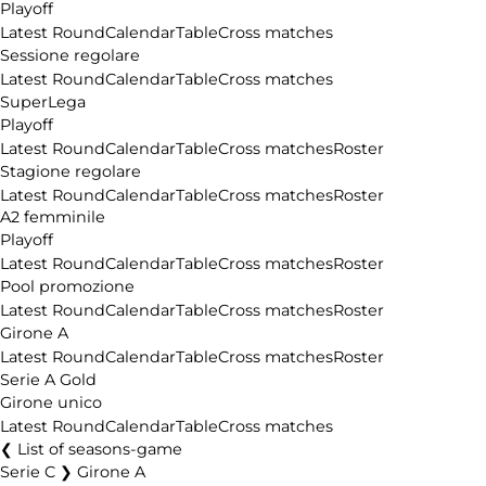
Playoff
Latest Round
Calendar
Table
Cross matches
Sessione regolare
Latest Round
Calendar
Table
Cross matches
SuperLega
Playoff
Latest Round
Calendar
Table
Cross matches
Roster
Stagione regolare
Latest Round
Calendar
Table
Cross matches
Roster
A2 femminile
Playoff
Latest Round
Calendar
Table
Cross matches
Roster
Pool promozione
Latest Round
Calendar
Table
Cross matches
Roster
Girone A
Latest Round
Calendar
Table
Cross matches
Roster
Serie A Gold
Girone unico
Latest Round
Calendar
Table
Cross matches
List of seasons-game
Serie C ❯ Girone A