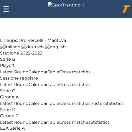
Chi
siamo
Affiliazione
Pubblicità
Lineups: Pro Vercelli - Mantova
Stagione 2022-2023
Serie B
Playoff
Latest Round
Calendar
Table
Cross matches
Sessione regolare
Latest Round
Calendar
Table
Cross matches
Serie C
Girone A
Latest Round
Calendar
Table
Cross matches
Roster
Statistics
Serie D
Girone C
Latest Round
Calendar
Table
Cross matches
Statistics
LBA Serie A