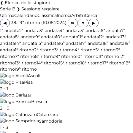
Elenco delle stagioni
Serie B ❯ Sessione regolare
Ultima
Calendario
Classifica
Incroci
Arbitri
Cerca
38. 19ª ritorno (10.05.2024)
◀
▶
1ª andata
2ª andata
3ª andata
4ª andata
5ª andata
6ª andata
7ª
andata
8ª andata
9ª andata
10ª andata
11ª andata
12ª andata
13ª
andata
14ª andata
15ª andata
16ª andata
17ª andata
18ª andata
19ª
andata
1ª ritorno
2ª ritorno
3ª ritorno
4ª ritorno
5ª ritorno
6ª
ritorno
7ª ritorno
8ª ritorno
9ª ritorno
10ª ritorno
11ª ritorno
12ª
ritorno
13ª ritorno
14ª ritorno
15ª ritorno
16ª ritorno
17ª ritorno
18ª
ritorno
19ª ritorno
Ascoli
Pisa
-
2
1
Bari
Brescia
-
2
0
Catanzaro
Sampdoria
-
1
3