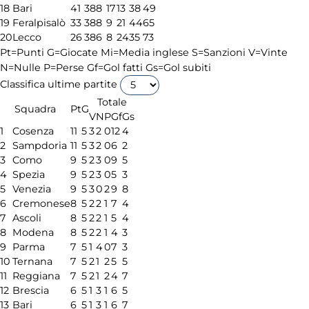
18
Bari
41
38
8
17
13
38
49
19
Feralpisalò
33
38
8
9
21
44
65
20
Lecco
26
38
6
8
24
35
73
Pt=Punti
G=Giocate
Mi=Media inglese
S=Sanzioni
V=Vinte
N=Nulle
P=Perse
Gf=Gol fatti
Gs=Gol subiti
Classifica ultime partite
Totale
Squadra
Pt
G
V
N
P
Gf
Gs
1
Cosenza
11
5
3
2
0
12
4
2
Sampdoria
11
5
3
2
0
6
2
3
Como
9
5
2
3
0
9
5
4
Spezia
9
5
2
3
0
5
3
5
Venezia
9
5
3
0
2
9
8
6
Cremonese
8
5
2
2
1
7
4
7
Ascoli
8
5
2
2
1
5
4
8
Modena
8
5
2
2
1
4
3
9
Parma
7
5
1
4
0
7
3
10
Ternana
7
5
2
1
2
5
5
11
Reggiana
7
5
2
1
2
4
7
12
Brescia
6
5
1
3
1
6
5
13
Bari
6
5
1
3
1
6
7