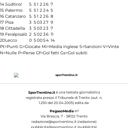
14
Südtirol
5
5
1
2
2
6
7
15
Palermo
5
5
1
2
2
4
5
16
Catanzaro
5
5
1
2
2
6
8
17
Pisa
3
5
0
3
2
7
9
18
Cittadella
3
5
0
3
2
3
7
19
Feralpisalò
2
5
0
2
3
6
11
20
Lecco
0
5
0
0
5
4
14
Pt=Punti
G=Giocate
Mi=Media inglese
S=Sanzioni
V=Vinte
N=Nulle
P=Perse
Gf=Gol fatti
Gs=Gol subiti
è una testata giornalistica
SporTrentino.it
registrata presso il Tribunale di Trento (aut. n.
1.250 del 20.04.2005) edita da:
srl
PegasoMedia
Via Brescia, 7 - 38122 Trento
redazione@sportrentino.it (redazione)
pubblicita@sportrentino.it (pubblicità)