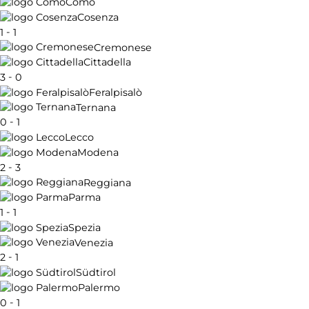
Como
Cosenza
-
1
1
Cremonese
Cittadella
-
3
0
Feralpisalò
Ternana
-
0
1
Lecco
Modena
-
2
3
Reggiana
Parma
-
1
1
Spezia
Venezia
-
2
1
Südtirol
Palermo
-
0
1