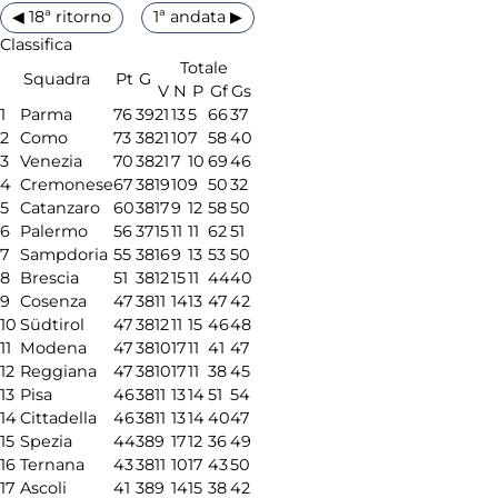
◀ 18ª ritorno
1ª andata ▶
Classifica
Totale
Squadra
Pt
G
V
N
P
Gf
Gs
1
Parma
76
39
21
13
5
66
37
2
Como
73
38
21
10
7
58
40
3
Venezia
70
38
21
7
10
69
46
4
Cremonese
67
38
19
10
9
50
32
5
Catanzaro
60
38
17
9
12
58
50
6
Palermo
56
37
15
11
11
62
51
7
Sampdoria
55
38
16
9
13
53
50
8
Brescia
51
38
12
15
11
44
40
9
Cosenza
47
38
11
14
13
47
42
10
Südtirol
47
38
12
11
15
46
48
11
Modena
47
38
10
17
11
41
47
12
Reggiana
47
38
10
17
11
38
45
13
Pisa
46
38
11
13
14
51
54
14
Cittadella
46
38
11
13
14
40
47
15
Spezia
44
38
9
17
12
36
49
16
Ternana
43
38
11
10
17
43
50
17
Ascoli
41
38
9
14
15
38
42