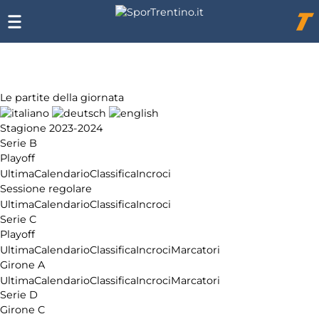
Chi
siamo
Affiliazione
Pubblicità
Le partite della giornata
Stagione 2023-2024
Serie B
Playoff
Ultima
Calendario
Classifica
Incroci
Sessione regolare
Ultima
Calendario
Classifica
Incroci
Serie C
Playoff
Ultima
Calendario
Classifica
Incroci
Marcatori
Girone A
Ultima
Calendario
Classifica
Incroci
Marcatori
Serie D
Girone C