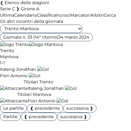
Elenco delle stagioni
Serie C ❯ Girone A
Ultima
Calendario
Classifica
Incroci
Marcatori
Arbitri
Cerca
Gli altri incontri della giornata
Giornata n. 33 (14ª ritorno)
24 marzo 2024
Trento
Mantova
1-1
Italeng Jonathan
Fiori Antonio
Titolari Trento
Italeng Jonathan
Titolari Mantova
Fiori Antonio
Le partite
❰ precedente
successiva ❱
Partite
❰ precedente
successiva ❱