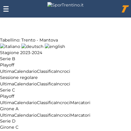
Chi
siamo
Affiliazione
Pubblicità
Tabellino: Trento - Mantova
Stagione 2023-2024
Serie B
Playoff
Ultima
Calendario
Classifica
Incroci
Sessione regolare
Ultima
Calendario
Classifica
Incroci
Serie C
Playoff
Ultima
Calendario
Classifica
Incroci
Marcatori
Girone A
Ultima
Calendario
Classifica
Incroci
Marcatori
Serie D
Girone C