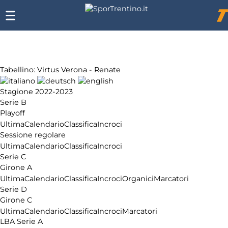
SporTrentino.it
Chi
siamo
Affiliazione
Pubblicità
Tabellino: Virtus Verona - Renate
Stagione 2022-2023
Serie B
Playoff
Ultima
Calendario
Classifica
Incroci
Sessione regolare
Ultima
Calendario
Classifica
Incroci
Serie C
Girone A
Ultima
Calendario
Classifica
Incroci
Organici
Marcatori
Serie D
Girone C
Ultima
Calendario
Classifica
Incroci
Marcatori
LBA Serie A