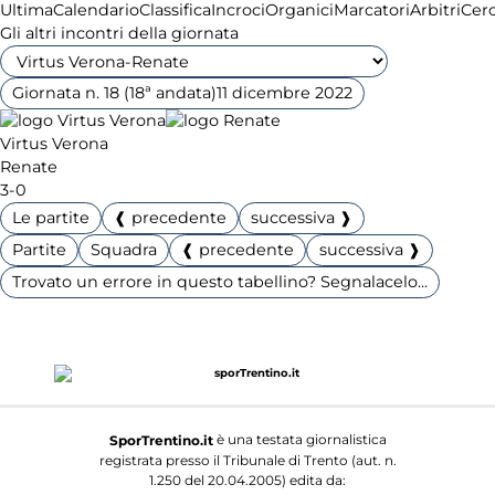
Ultima
Calendario
Classifica
Incroci
Organici
Marcatori
Arbitri
Cer
Gli altri incontri della giornata
Giornata n. 18 (18ª andata)
11 dicembre 2022
Virtus Verona
Renate
3-0
Le partite
❰ precedente
successiva ❱
Partite
Squadra
❰ precedente
successiva ❱
Trovato un errore in questo tabellino? Segnalacelo...
è una testata giornalistica
SporTrentino.it
registrata presso il Tribunale di Trento (aut. n.
1.250 del 20.04.2005) edita da: