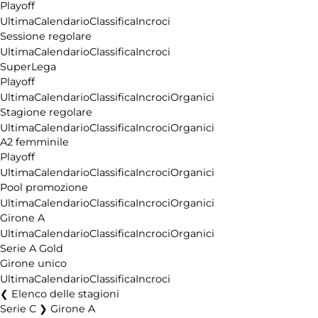
Playoff
Ultima
Calendario
Classifica
Incroci
Sessione regolare
Ultima
Calendario
Classifica
Incroci
SuperLega
Playoff
Ultima
Calendario
Classifica
Incroci
Organici
Stagione regolare
Ultima
Calendario
Classifica
Incroci
Organici
A2 femminile
Playoff
Ultima
Calendario
Classifica
Incroci
Organici
Pool promozione
Ultima
Calendario
Classifica
Incroci
Organici
Girone A
Ultima
Calendario
Classifica
Incroci
Organici
Serie A Gold
Girone unico
Ultima
Calendario
Classifica
Incroci
Elenco delle stagioni
Serie C ❯ Girone A