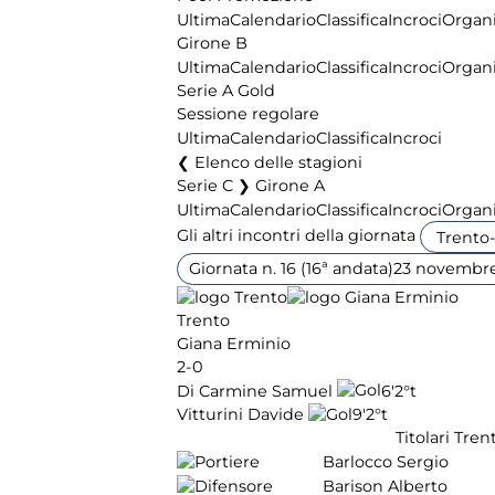
Ultima
Calendario
Classifica
Incroci
Organi
Girone B
Ultima
Calendario
Classifica
Incroci
Organi
Serie A Gold
Sessione regolare
Ultima
Calendario
Classifica
Incroci
Elenco delle stagioni
Serie C ❯ Girone A
Ultima
Calendario
Classifica
Incroci
Organi
Gli altri incontri della giornata
Giornata n. 16 (16ª andata)
23 novembr
Trento
Giana Erminio
2-0
Di Carmine Samuel
6'
2°t
Vitturini Davide
9'
2°t
Titolari Tren
Barlocco Sergio
Barison Alberto