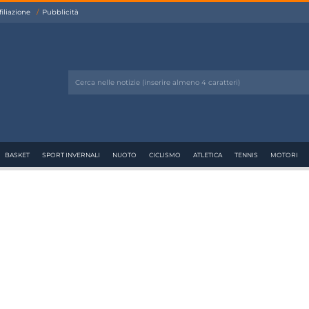
filiazione
Pubblicità
BASKET
SPORT INVERNALI
NUOTO
CICLISMO
ATLETICA
TENNIS
MOTORI