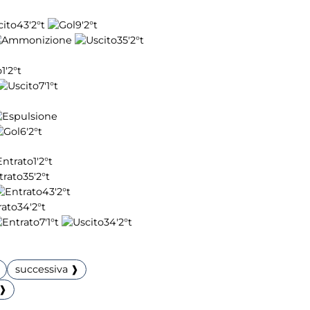
43'
2°t
9'
2°t
35'
2°t
1'
2°t
7'
1°t
6'
2°t
1'
2°t
35'
2°t
43'
2°t
34'
2°t
7'
1°t
34'
2°t
successiva ❱
 ❱