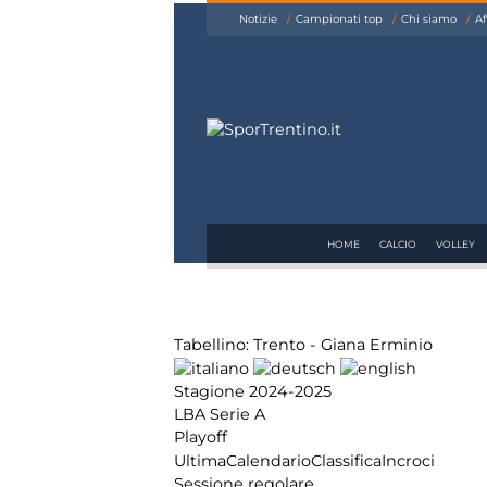
siamo
Notizie
Campionati top
Chi siamo
Af
Affiliazione
Pubblicità
HOME
CALCIO
VOLLEY
Tabellino: Trento - Giana Erminio
Stagione 2024-2025
LBA Serie A
Playoff
Ultima
Calendario
Classifica
Incroci
Sessione regolare