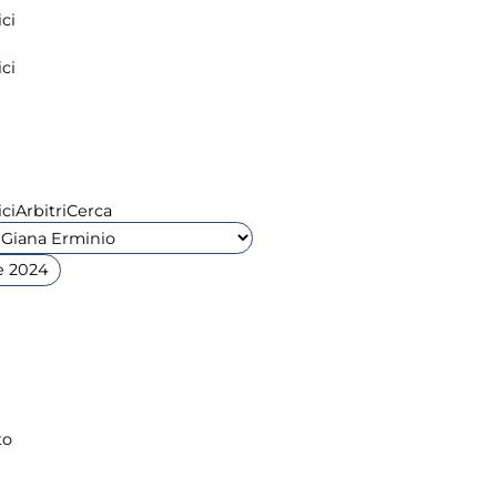
ci
ci
ci
Arbitri
Cerca
e 2024
to