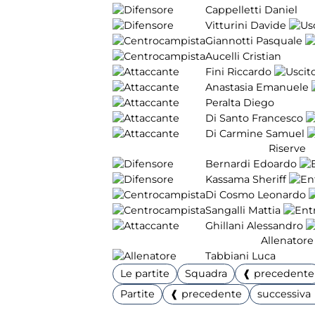
Cappelletti Daniel
Vitturini Davide
Giannotti Pasquale
Aucelli Cristian
Fini Riccardo
Anastasia Emanuele
Peralta Diego
Di Santo Francesco
Di Carmine Samuel
Riserve
Bernardi Edoardo
Kassama Sheriff
Di Cosmo Leonardo
Sangalli Mattia
Ghillani Alessandro
Allenatore
Tabbiani Luca
Le partite
Squadra
❰ precedente
Partite
❰ precedente
successiva