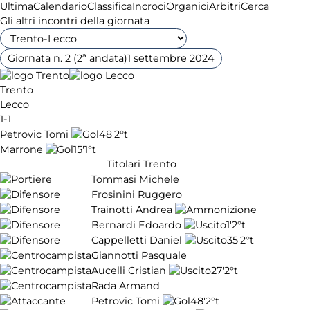
Ultima
Calendario
Classifica
Incroci
Organici
Arbitri
Cerca
Gli altri incontri della giornata
Giornata n. 2 (2ª andata)
1 settembre 2024
Trento
Lecco
1-1
Petrovic Tomi
48'
2°t
Marrone
15'
1°t
Titolari Trento
Tommasi Michele
Frosinini Ruggero
Trainotti Andrea
Bernardi Edoardo
1'
2°t
Cappelletti Daniel
35'
2°t
Giannotti Pasquale
Aucelli Cristian
27'
2°t
Rada Armand
Petrovic Tomi
48'
2°t