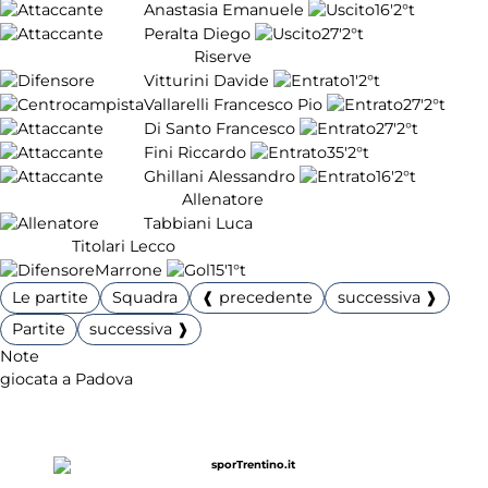
Anastasia Emanuele
16'
2°t
Peralta Diego
27'
2°t
Riserve
Vitturini Davide
1'
2°t
Vallarelli Francesco Pio
27'
2°t
Di Santo Francesco
27'
2°t
Fini Riccardo
35'
2°t
Ghillani Alessandro
16'
2°t
Allenatore
Tabbiani Luca
Titolari Lecco
Marrone
15'
1°t
Le partite
Squadra
❰ precedente
successiva ❱
Partite
successiva ❱
Note
giocata a Padova