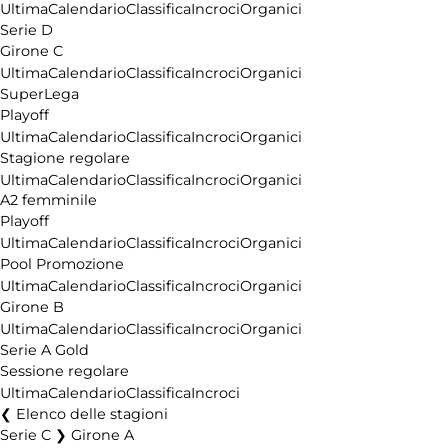
Ultima
Calendario
Classifica
Incroci
Organici
Serie D
Girone C
Ultima
Calendario
Classifica
Incroci
Organici
SuperLega
Playoff
Ultima
Calendario
Classifica
Incroci
Organici
Stagione regolare
Ultima
Calendario
Classifica
Incroci
Organici
A2 femminile
Playoff
Ultima
Calendario
Classifica
Incroci
Organici
Pool Promozione
Ultima
Calendario
Classifica
Incroci
Organici
Girone B
Ultima
Calendario
Classifica
Incroci
Organici
Serie A Gold
Sessione regolare
Ultima
Calendario
Classifica
Incroci
Elenco delle stagioni
Serie C ❯ Girone A