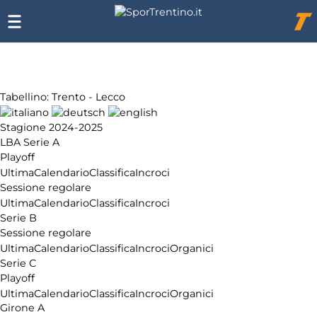
Chi
siamo
Affiliazione
Pubblicità
Tabellino: Trento - Lecco
Stagione 2024-2025
LBA Serie A
Playoff
Ultima
Calendario
Classifica
Incroci
Sessione regolare
Ultima
Calendario
Classifica
Incroci
Serie B
Sessione regolare
Ultima
Calendario
Classifica
Incroci
Organici
Serie C
Playoff
Ultima
Calendario
Classifica
Incroci
Organici
Girone A