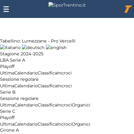
Chi
siamo
Affiliazione
Pubblicità
Tabellino: Lumezzane - Pro Vercelli
Stagione 2024-2025
LBA Serie A
Playoff
Ultima
Calendario
Classifica
Incroci
Sessione regolare
Ultima
Calendario
Classifica
Incroci
Serie B
Sessione regolare
Ultima
Calendario
Classifica
Incroci
Organici
Serie C
Playoff
Ultima
Calendario
Classifica
Incroci
Organici
Girone A