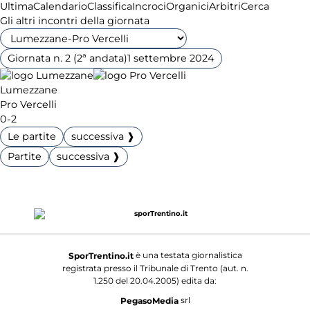
Ultima
Calendario
Classifica
Incroci
Organici
Arbitri
Cerca
Gli altri incontri della giornata
Giornata n. 2 (2ª andata)
1 settembre 2024
Lumezzane
Pro Vercelli
0-2
Le partite
successiva ❱
Partite
successiva ❱
è una testata giornalistica
SporTrentino.it
registrata presso il Tribunale di Trento (aut. n.
1.250 del 20.04.2005) edita da:
srl
PegasoMedia