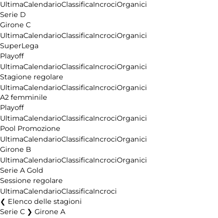
Ultima
Calendario
Classifica
Incroci
Organici
Serie D
Girone C
Ultima
Calendario
Classifica
Incroci
Organici
SuperLega
Playoff
Ultima
Calendario
Classifica
Incroci
Organici
Stagione regolare
Ultima
Calendario
Classifica
Incroci
Organici
A2 femminile
Playoff
Ultima
Calendario
Classifica
Incroci
Organici
Pool Promozione
Ultima
Calendario
Classifica
Incroci
Organici
Girone B
Ultima
Calendario
Classifica
Incroci
Organici
Serie A Gold
Sessione regolare
Ultima
Calendario
Classifica
Incroci
Elenco delle stagioni
Serie C ❯ Girone A