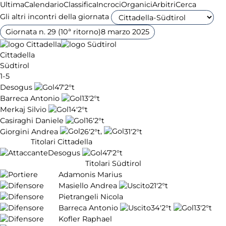
Ultima
Calendario
Classifica
Incroci
Organici
Arbitri
Cerca
Gli altri incontri della giornata
Giornata n. 29 (10ª ritorno)
8 marzo 2025
Cittadella
Südtirol
1-5
Desogus
47'
2°t
Barreca Antonio
13'
2°t
Merkaj Silvio
14'
2°t
Casiraghi Daniele
16'
2°t
,
Giorgini Andrea
26'
2°t
31'
2°t
Titolari Cittadella
Desogus
47'
2°t
Titolari Südtirol
Adamonis Marius
Masiello Andrea
21'
2°t
Pietrangeli Nicola
Barreca Antonio
34'
2°t
13'
2°t
Kofler Raphael