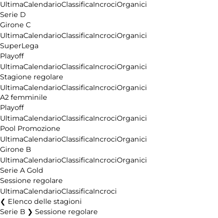
Ultima
Calendario
Classifica
Incroci
Organici
Serie D
Girone C
Ultima
Calendario
Classifica
Incroci
Organici
SuperLega
Playoff
Ultima
Calendario
Classifica
Incroci
Organici
Stagione regolare
Ultima
Calendario
Classifica
Incroci
Organici
A2 femminile
Playoff
Ultima
Calendario
Classifica
Incroci
Organici
Pool Promozione
Ultima
Calendario
Classifica
Incroci
Organici
Girone B
Ultima
Calendario
Classifica
Incroci
Organici
Serie A Gold
Sessione regolare
Ultima
Calendario
Classifica
Incroci
Elenco delle stagioni
Serie B ❯ Sessione regolare