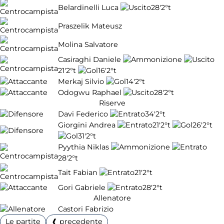
Belardinelli Luca
28'
2°t
Praszelik Mateusz
Molina Salvatore
Casiraghi Daniele
21'
2°t
16'
2°t
Merkaj Silvio
14'
2°t
Odogwu Raphael
28'
2°t
Riserve
Davi Federico
34'
2°t
Giorgini Andrea
21'
2°t
26'
2°t
31'
2°t
Pyythia Niklas
28'
2°t
Tait Fabian
21'
2°t
Gori Gabriele
28'
2°t
Allenatore
Castori Fabrizio
Le partite
❰ precedente