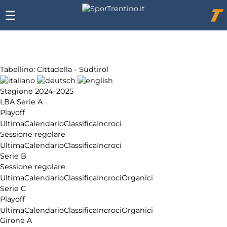
Chi
siamo
Affiliazione
Pubblicità
Tabellino: Cittadella - Südtirol
Stagione 2024-2025
LBA Serie A
Playoff
Ultima
Calendario
Classifica
Incroci
Sessione regolare
Ultima
Calendario
Classifica
Incroci
Serie B
Sessione regolare
Ultima
Calendario
Classifica
Incroci
Organici
Serie C
Playoff
Ultima
Calendario
Classifica
Incroci
Organici
Girone A