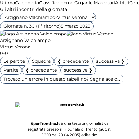
Ultima
Calendario
Classifica
Incroci
Organici
Marcatori
Arbitri
Cer
Gli altri incontri della giornata
Giornata n. 30 (11ª ritorno)
5 marzo 2023
Arzignano Valchiampo
Virtus Verona
0-0
Le partite
Squadra
❰ precedente
successiva ❱
Partite
❰ precedente
successiva ❱
Trovato un errore in questo tabellino? Segnalacelo...
è una testata giornalistica
SporTrentino.it
registrata presso il Tribunale di Trento (aut. n.
1.250 del 20.04.2005) edita da: