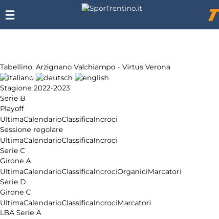
SporTrentino.it
Chi
siamo
Affiliazione
Pubblicità
Tabellino: Arzignano Valchiampo - Virtus Verona
Stagione 2022-2023
Serie B
Playoff
Ultima
Calendario
Classifica
Incroci
Sessione regolare
Ultima
Calendario
Classifica
Incroci
Serie C
Girone A
Ultima
Calendario
Classifica
Incroci
Organici
Marcatori
Serie D
Girone C
Ultima
Calendario
Classifica
Incroci
Marcatori
LBA Serie A