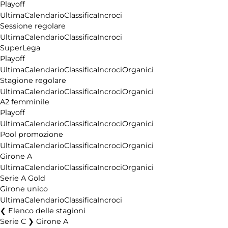
Playoff
Ultima
Calendario
Classifica
Incroci
Sessione regolare
Ultima
Calendario
Classifica
Incroci
SuperLega
Playoff
Ultima
Calendario
Classifica
Incroci
Organici
Stagione regolare
Ultima
Calendario
Classifica
Incroci
Organici
A2 femminile
Playoff
Ultima
Calendario
Classifica
Incroci
Organici
Pool promozione
Ultima
Calendario
Classifica
Incroci
Organici
Girone A
Ultima
Calendario
Classifica
Incroci
Organici
Serie A Gold
Girone unico
Ultima
Calendario
Classifica
Incroci
Elenco delle stagioni
Serie C ❯ Girone A