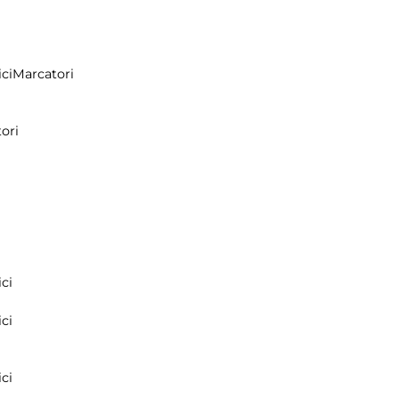
ci
Marcatori
ori
ci
ci
ci