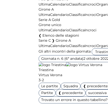
Ultima
Calendario
Classifica
Incroci
Organi
Girone A
Ultima
Calendario
Classifica
Incroci
Organi
Serie A Gold
Girone unico
Ultima
Calendario
Classifica
Incroci
Elenco delle stagioni
Serie C ❯ Girone A
Ultima
Calendario
Classifica
Incroci
Organi
Gli altri incontri della giornata
Giornata n. 6 (6ª andata)
2 ottobre 202
Triestina
Virtus Verona
3-2
Le partite
Squadra
❰ precedente
Partite
❰ precedente
successiva
Trovato un errore in questo tabellino? 