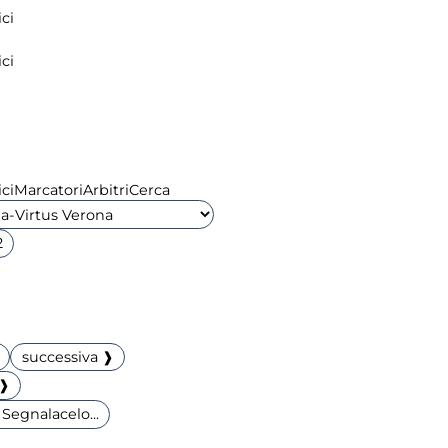
ci
ci
ci
Marcatori
Arbitri
Cerca
2
successiva ❱
 ❱
Segnalacelo...