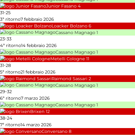
Junior Fasano
4
-
31
25
3ª ritorno
7 febbraio 2026
Loacker Bolzano
6
Cassano Magnago
1
-
23
33
4ª ritorno
14 febbraio 2026
Cassano Magnago
1
Metelli Cologne
11
-
31
28
5ª ritorno
21 febbraio 2026
Raimond Sassari
2
Cassano Magnago
1
-
29
32
6ª ritorno
7 marzo 2026
Cassano Magnago
1
Brixen
12
-
38
24
7ª ritorno
14 marzo 2026
Conversano
8