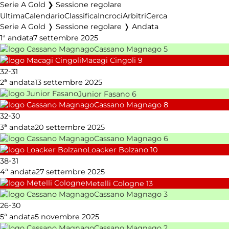
Serie A Gold ❯ Sessione regolare
Ultima
Calendario
Classifica
Incroci
Arbitri
Cerca
Serie A Gold ❭ Sessione regolare ❭ Andata
1ª andata
7 settembre 2025
Cassano Magnago
5
Macagi Cingoli
9
-
32
31
2ª andata
13 settembre 2025
Junior Fasano
6
Cassano Magnago
8
-
32
30
3ª andata
20 settembre 2025
Cassano Magnago
6
Loacker Bolzano
10
-
38
31
4ª andata
27 settembre 2025
Metelli Cologne
13
Cassano Magnago
3
-
26
30
5ª andata
5 novembre 2025
Cassano Magnago
2