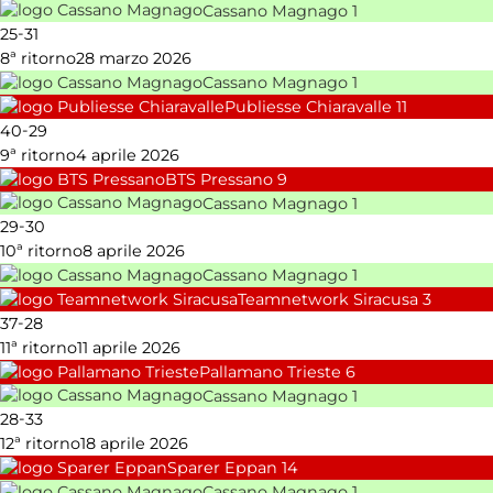
Cassano Magnago
1
-
25
31
8ª ritorno
28 marzo 2026
Cassano Magnago
1
Publiesse Chiaravalle
11
-
40
29
9ª ritorno
4 aprile 2026
BTS Pressano
9
Cassano Magnago
1
-
29
30
10ª ritorno
8 aprile 2026
Cassano Magnago
1
Teamnetwork Siracusa
3
-
37
28
11ª ritorno
11 aprile 2026
Pallamano Trieste
6
Cassano Magnago
1
-
28
33
12ª ritorno
18 aprile 2026
Sparer Eppan
14
Cassano Magnago
1