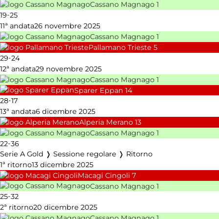
Cassano Magnago
1
-
19
25
11ª andata
26 novembre 2025
Cassano Magnago
1
Pallamano Trieste
5
-
29
24
12ª andata
29 novembre 2025
Cassano Magnago
1
Sparer Eppan
14
-
28
17
13ª andata
6 dicembre 2025
Alperia Merano
13
Cassano Magnago
1
-
22
36
Serie A Gold ❭ Sessione regolare ❭ Ritorno
1ª ritorno
13 dicembre 2025
Macagi Cingoli
7
Cassano Magnago
1
-
25
32
2ª ritorno
20 dicembre 2025
Cassano Magnago
1