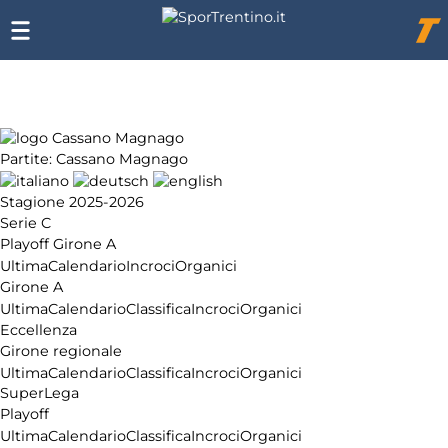
Chi
siamo
Affiliazione
Pubblicità
Partite: Cassano Magnago
Stagione 2025-2026
Serie C
Playoff Girone A
Ultima
Calendario
Incroci
Organici
Girone A
Ultima
Calendario
Classifica
Incroci
Organici
Eccellenza
Girone regionale
Ultima
Calendario
Classifica
Incroci
Organici
SuperLega
Playoff
Ultima
Calendario
Classifica
Incroci
Organici