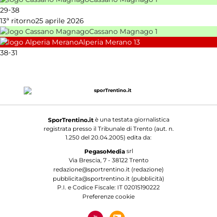
-
29
38
13ª ritorno
25 aprile 2026
Cassano Magnago
1
Alperia Merano
13
-
38
31
è una testata giornalistica
SporTrentino.it
registrata presso il Tribunale di Trento (aut. n.
1.250 del 20.04.2005) edita da:
srl
PegasoMedia
Via Brescia, 7 - 38122 Trento
redazione@sportrentino.it (redazione)
pubblicita@sportrentino.it (pubblicità)
P.I. e Codice Fiscale: IT 02015190222
Preferenze cookie