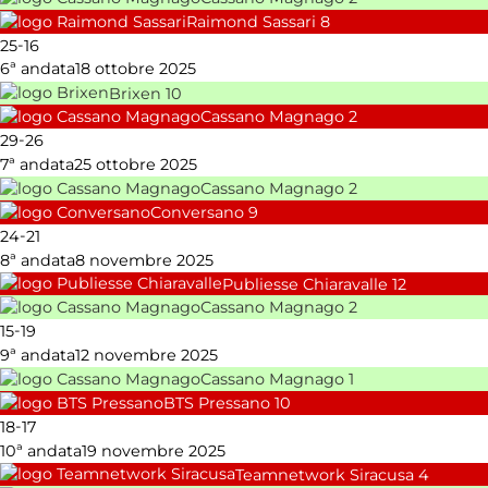
Raimond Sassari
8
-
25
16
6ª andata
18 ottobre 2025
Brixen
10
Cassano Magnago
2
-
29
26
7ª andata
25 ottobre 2025
Cassano Magnago
2
Conversano
9
-
24
21
8ª andata
8 novembre 2025
Publiesse Chiaravalle
12
Cassano Magnago
2
-
15
19
9ª andata
12 novembre 2025
Cassano Magnago
1
BTS Pressano
10
-
18
17
10ª andata
19 novembre 2025
Teamnetwork Siracusa
4