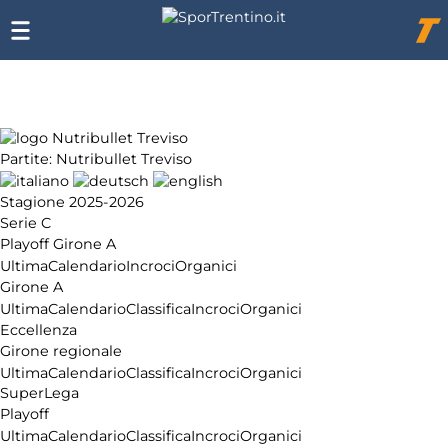
Chi
siamo
Affiliazione
Pubblicità
Partite: Nutribullet Treviso
Stagione 2025-2026
Serie C
Playoff Girone A
Ultima
Calendario
Incroci
Organici
Girone A
Ultima
Calendario
Classifica
Incroci
Organici
Eccellenza
Girone regionale
Ultima
Calendario
Classifica
Incroci
Organici
SuperLega
Playoff
Ultima
Calendario
Classifica
Incroci
Organici