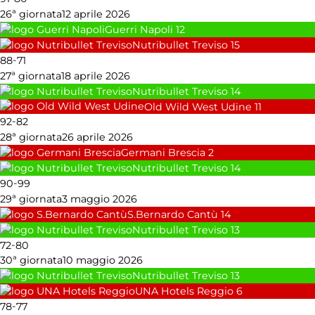
26ª giornata
12 aprile 2026
Guerri Napoli
12
Nutribullet Treviso
15
-
88
71
27ª giornata
18 aprile 2026
Nutribullet Treviso
14
Old Wild West Udine
11
-
92
82
28ª giornata
26 aprile 2026
Germani Brescia
2
Nutribullet Treviso
14
-
90
99
29ª giornata
3 maggio 2026
S.Bernardo Cantù
14
Nutribullet Treviso
13
-
72
80
30ª giornata
10 maggio 2026
Nutribullet Treviso
13
UNA Hotels Reggio
6
-
78
77