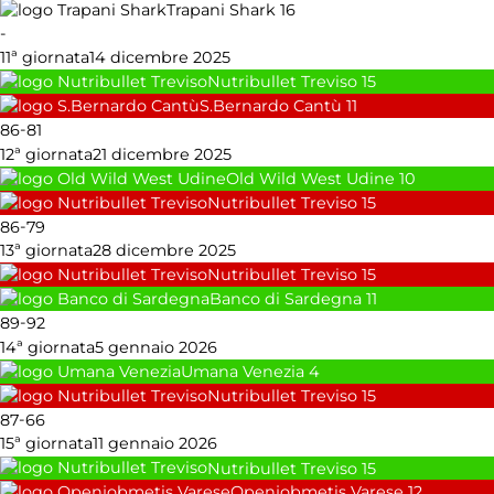
Trapani Shark
16
-
11ª giornata
14 dicembre 2025
Nutribullet Treviso
15
S.Bernardo Cantù
11
-
86
81
12ª giornata
21 dicembre 2025
Old Wild West Udine
10
Nutribullet Treviso
15
-
86
79
13ª giornata
28 dicembre 2025
Nutribullet Treviso
15
Banco di Sardegna
11
-
89
92
14ª giornata
5 gennaio 2026
Umana Venezia
4
Nutribullet Treviso
15
-
87
66
15ª giornata
11 gennaio 2026
Nutribullet Treviso
15
Openjobmetis Varese
12