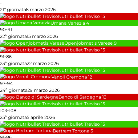
-
21ª giornata
8 marzo 2026
Nutribullet Treviso
15
Umana Venezia
4
-
90
91
22ª giornata
15 marzo 2026
Openjobmetis Varese
9
Nutribullet Treviso
15
-
91
86
23ª giornata
22 marzo 2026
Nutribullet Treviso
15
Vanoli Cremona
12
-
97
94
24ª giornata
29 marzo 2026
Banco di Sardegna
13
Nutribullet Treviso
15
-
103
108
25ª giornata
5 aprile 2026
Nutribullet Treviso
15
Bertram Tortona
5
-
91
86