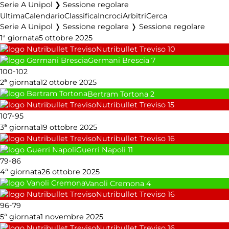
Serie A Unipol ❯ Sessione regolare
Ultima
Calendario
Classifica
Incroci
Arbitri
Cerca
Serie A Unipol ❭ Sessione regolare ❭ Sessione regolare
1ª giornata
5 ottobre 2025
Nutribullet Treviso
10
Germani Brescia
7
-
100
102
2ª giornata
12 ottobre 2025
Bertram Tortona
2
Nutribullet Treviso
15
-
107
95
3ª giornata
19 ottobre 2025
Nutribullet Treviso
16
Guerri Napoli
11
-
79
86
4ª giornata
26 ottobre 2025
Vanoli Cremona
4
Nutribullet Treviso
16
-
96
79
5ª giornata
1 novembre 2025
Nutribullet Treviso
16