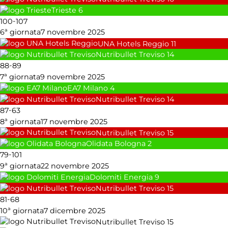
Trieste
6
-
100
107
6ª giornata
7 novembre 2025
UNA Hotels Reggio
11
Nutribullet Treviso
14
-
88
89
7ª giornata
9 novembre 2025
EA7 Milano
4
Nutribullet Treviso
14
-
87
63
8ª giornata
17 novembre 2025
Nutribullet Treviso
15
Olidata Bologna
2
-
79
101
9ª giornata
22 novembre 2025
Dolomiti Energia
9
Nutribullet Treviso
15
-
81
68
10ª giornata
7 dicembre 2025
Nutribullet Treviso
15