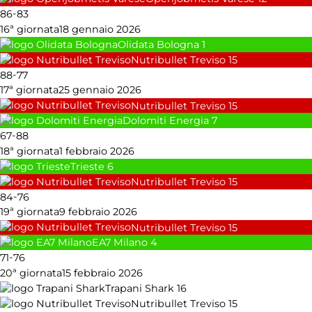
-
86
83
16ª giornata
18 gennaio 2026
Olidata Bologna
1
Nutribullet Treviso
15
-
88
77
17ª giornata
25 gennaio 2026
Nutribullet Treviso
15
Dolomiti Energia
7
-
67
88
18ª giornata
1 febbraio 2026
Trieste
6
Nutribullet Treviso
15
-
84
76
19ª giornata
9 febbraio 2026
Nutribullet Treviso
15
EA7 Milano
4
-
71
76
20ª giornata
15 febbraio 2026
Trapani Shark
16
Nutribullet Treviso
15