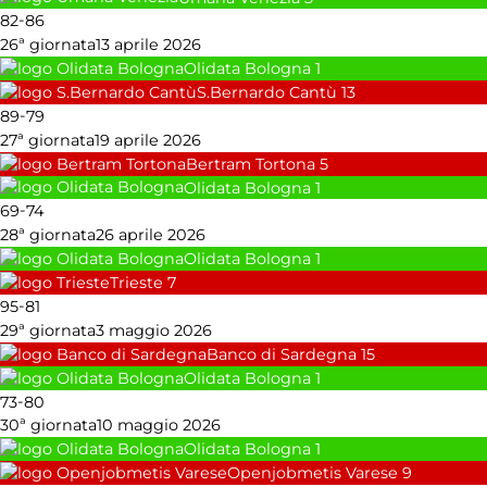
-
82
86
26ª giornata
13 aprile 2026
Olidata Bologna
1
S.Bernardo Cantù
13
-
89
79
27ª giornata
19 aprile 2026
Bertram Tortona
5
Olidata Bologna
1
-
69
74
28ª giornata
26 aprile 2026
Olidata Bologna
1
Trieste
7
-
95
81
29ª giornata
3 maggio 2026
Banco di Sardegna
15
Olidata Bologna
1
-
73
80
30ª giornata
10 maggio 2026
Olidata Bologna
1
Openjobmetis Varese
9