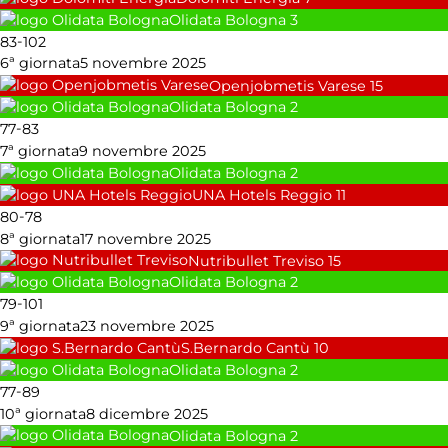
Olidata Bologna
3
-
83
102
6ª giornata
5 novembre 2025
Openjobmetis Varese
15
Olidata Bologna
2
-
77
83
7ª giornata
9 novembre 2025
Olidata Bologna
2
UNA Hotels Reggio
11
-
80
78
8ª giornata
17 novembre 2025
Nutribullet Treviso
15
Olidata Bologna
2
-
79
101
9ª giornata
23 novembre 2025
S.Bernardo Cantù
10
Olidata Bologna
2
-
77
89
10ª giornata
8 dicembre 2025
Olidata Bologna
2