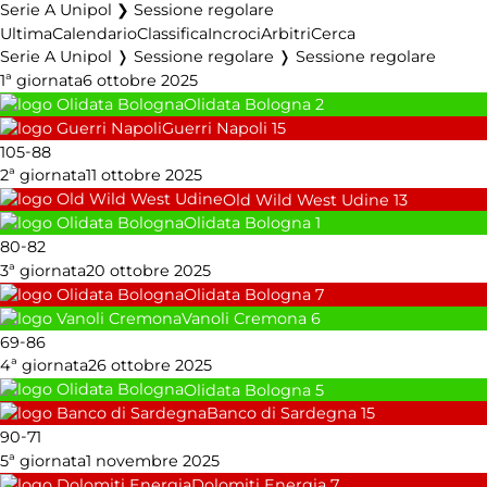
Serie A Unipol ❯ Sessione regolare
Ultima
Calendario
Classifica
Incroci
Arbitri
Cerca
Serie A Unipol ❭ Sessione regolare ❭ Sessione regolare
1ª giornata
6 ottobre 2025
Olidata Bologna
2
Guerri Napoli
15
-
105
88
2ª giornata
11 ottobre 2025
Old Wild West Udine
13
Olidata Bologna
1
-
80
82
3ª giornata
20 ottobre 2025
Olidata Bologna
7
Vanoli Cremona
6
-
69
86
4ª giornata
26 ottobre 2025
Olidata Bologna
5
Banco di Sardegna
15
-
90
71
5ª giornata
1 novembre 2025
Dolomiti Energia
7