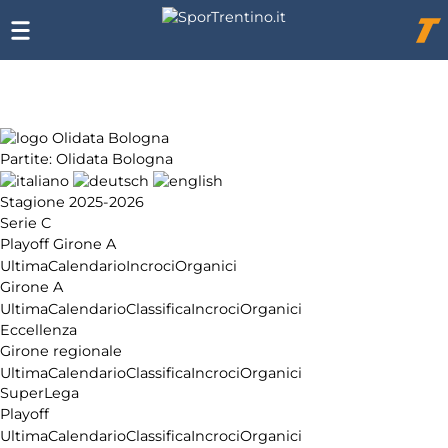
Chi
siamo
Affiliazione
Pubblicità
Partite: Olidata Bologna
Stagione 2025-2026
Serie C
Playoff Girone A
Ultima
Calendario
Incroci
Organici
Girone A
Ultima
Calendario
Classifica
Incroci
Organici
Eccellenza
Girone regionale
Ultima
Calendario
Classifica
Incroci
Organici
SuperLega
Playoff
Ultima
Calendario
Classifica
Incroci
Organici