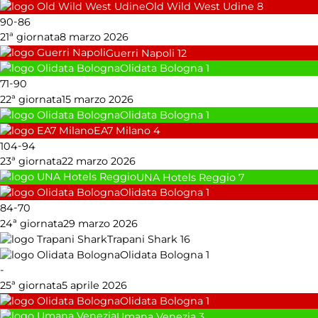
Old Wild West Udine
8
-
90
86
21ª giornata
8 marzo 2026
Guerri Napoli
12
Olidata Bologna
1
-
71
90
22ª giornata
15 marzo 2026
Olidata Bologna
1
EA7 Milano
4
-
104
94
23ª giornata
22 marzo 2026
UNA Hotels Reggio
7
Olidata Bologna
1
-
84
70
24ª giornata
29 marzo 2026
Trapani Shark
16
Olidata Bologna
1
-
25ª giornata
5 aprile 2026
Olidata Bologna
1
Umana Venezia
3