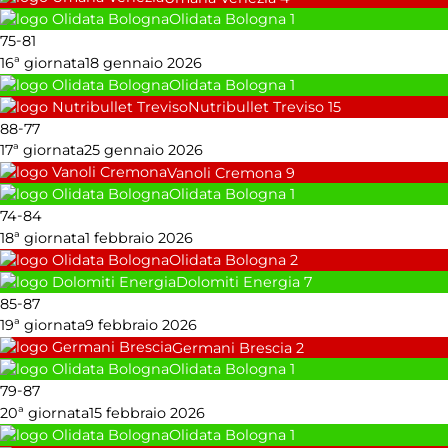
Olidata Bologna
1
-
75
81
16ª giornata
18 gennaio 2026
Olidata Bologna
1
Nutribullet Treviso
15
-
88
77
17ª giornata
25 gennaio 2026
Vanoli Cremona
9
Olidata Bologna
1
-
74
84
18ª giornata
1 febbraio 2026
Olidata Bologna
2
Dolomiti Energia
7
-
85
87
19ª giornata
9 febbraio 2026
Germani Brescia
2
Olidata Bologna
1
-
79
87
20ª giornata
15 febbraio 2026
Olidata Bologna
1