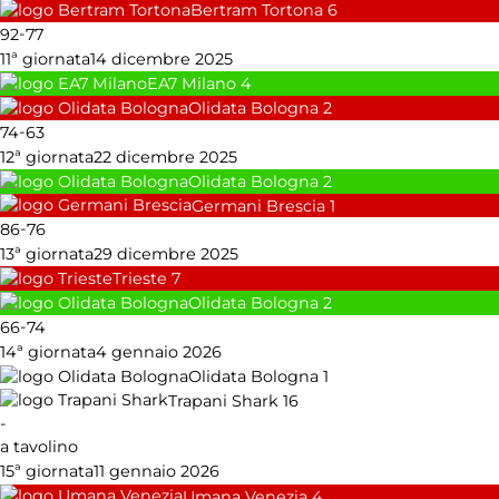
Bertram Tortona
6
-
92
77
11ª giornata
14 dicembre 2025
EA7 Milano
4
Olidata Bologna
2
-
74
63
12ª giornata
22 dicembre 2025
Olidata Bologna
2
Germani Brescia
1
-
86
76
13ª giornata
29 dicembre 2025
Trieste
7
Olidata Bologna
2
-
66
74
14ª giornata
4 gennaio 2026
Olidata Bologna
1
Trapani Shark
16
-
a tavolino
15ª giornata
11 gennaio 2026
Umana Venezia
4