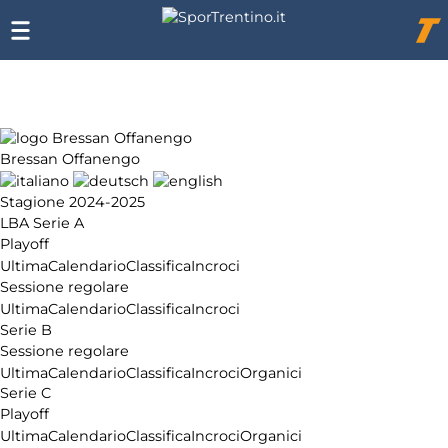
Chi
siamo
Affiliazione
Pubblicità
Bressan Offanengo
Stagione 2024-2025
LBA Serie A
Playoff
Ultima
Calendario
Classifica
Incroci
Sessione regolare
Ultima
Calendario
Classifica
Incroci
Serie B
Sessione regolare
Ultima
Calendario
Classifica
Incroci
Organici
Serie C
Playoff
Ultima
Calendario
Classifica
Incroci
Organici