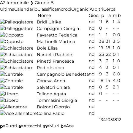
A2 femminile ❯ Girone B
Ultima
Calendario
Classifica
Incroci
Organici
Arbitri
Cerca
Nome
Gioc.
p
a
m
b
nd
11
6
1
4
Bridi Ulrike
nd
0
-
-
-
Compagnin Giorgia
nd
1
1
0
0
Favaretto Federica
nd
38
31
3
5
Martinelli Martina
nd
19
18
1
0
Bole Elisa
nd
23
22
0
1
Nardelli Rachele
nd
3
2
1
0
Pinetti Francesca
nd
4
3
0
1
Rodic Isidora
nd
9
3
6
0
Campagnolo Benedetta
nd
18
14
4
0
Caneva Anna
nd
8
5
2
1
Salvatori Chiara
nd
0
-
-
-
Tellone Agata
nd
-
-
-
-
Tommasini Giorgia
nd
Bolzoni Giorgio
nd
Collina Fabio
134
105
18
12
=Punti
=Attacchi
=Muri
=Ace
p
a
m
b