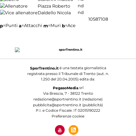
nd
Piazza Roberto
nd
Daldello Nicola
105
87
10
8
=Punti
=Attacchi
=Muri
=Ace
p
a
m
b
è una testata giornalistica
SporTrentino.it
registrata presso il Tribunale di Trento (aut. n.
1.250 del 20.04.2005) edita da:
srl
PegasoMedia
Via Brescia, 7 - 38122 Trento
redazione@sportrentino.it (redazione)
pubblicita@sportrentino.it (pubblicità)
P.I. e Codice Fiscale: IT 02015190222
Preferenze cookie