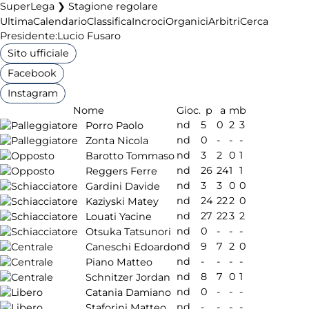
SuperLega ❯ Stagione regolare
Ultima
Calendario
Classifica
Incroci
Organici
Arbitri
Cerca
Presidente:
Lucio Fusaro
Sito ufficiale
Facebook
Instagram
Nome
Gioc.
p
a
m
b
nd
5
0
2
3
Porro Paolo
nd
0
-
-
-
Zonta Nicola
nd
3
2
0
1
Barotto Tommaso
nd
26
24
1
1
Reggers Ferre
nd
3
3
0
0
Gardini Davide
nd
24
22
2
0
Kaziyski Matey
nd
27
22
3
2
Louati Yacine
nd
0
-
-
-
Otsuka Tatsunori
nd
9
7
2
0
Caneschi Edoardo
nd
-
-
-
-
Piano Matteo
nd
8
7
0
1
Schnitzer Jordan
nd
0
-
-
-
Catania Damiano
nd
-
-
-
-
Staforini Matteo