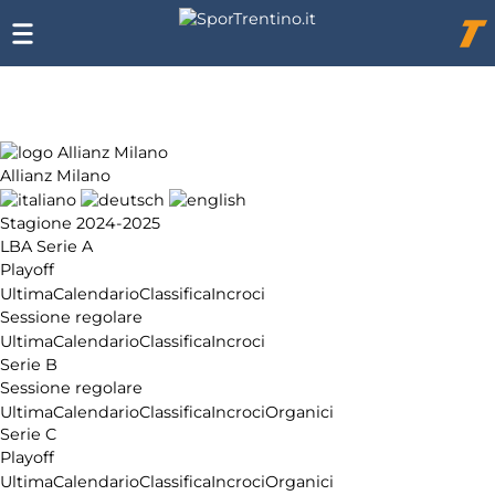
Chi
siamo
Affiliazione
Pubblicità
Allianz Milano
Stagione 2024-2025
LBA Serie A
Playoff
Ultima
Calendario
Classifica
Incroci
Sessione regolare
Ultima
Calendario
Classifica
Incroci
Serie B
Sessione regolare
Ultima
Calendario
Classifica
Incroci
Organici
Serie C
Playoff
Ultima
Calendario
Classifica
Incroci
Organici