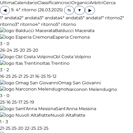
Ultima
Calendario
Classifica
Incroci
Organici
Arbitri
Cerca
9. 4ª ritorno (26.03.2025)
◀
▶
1ª andata
2ª andata
3ª andata
4ª andata
5ª andata
1ª ritorno
2ª
ritorno
3ª ritorno
4ª ritorno
5ª ritorno
Balducci Macerata
Esperia Cremona
-
3
0
-
-
-
26
24
25
20
25
20
Cbl Costa Volpino
Itas Trentino
-
3
2
-
-
-
-
-
16
25
25
21
25
21
16
25
15
12
Omag San Giovanni
Narconon Melendugno
-
3
0
-
-
-
25
16
25
17
25
19
Sant'Anna Messina
Nuvolì Altafratte
-
1
3
-
-
-
-
21
25
25
20
22
25
23
25