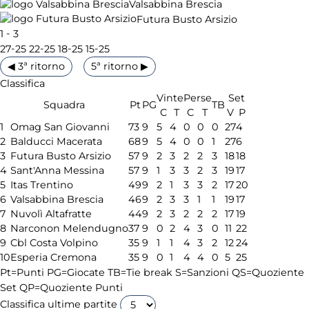
Valsabbina Brescia
Futura Busto Arsizio
-
1
3
-
-
-
-
27
25
22
25
18
25
15
25
◀ 3ª ritorno
5ª ritorno ▶
Classifica
Vinte
Perse
Set
Squadra
Pt
PG
TB
C
T
C
T
V
P
1
Omag San Giovanni
73
9
5
4
0
0
0
27
4
2
Balducci Macerata
68
9
5
4
0
0
1
27
6
3
Futura Busto Arsizio
57
9
2
3
2
2
3
18
18
4
Sant'Anna Messina
57
9
1
3
3
2
3
19
17
5
Itas Trentino
49
9
2
1
3
3
2
17
20
6
Valsabbina Brescia
46
9
2
3
3
1
1
19
17
7
Nuvolì Altafratte
44
9
2
3
2
2
2
17
19
8
Narconon Melendugno
37
9
0
2
4
3
0
11
22
9
Cbl Costa Volpino
35
9
1
1
4
3
2
12
24
10
Esperia Cremona
35
9
0
1
4
4
0
5
25
Pt=Punti
PG=Giocate
TB=Tie break
S=Sanzioni
QS=Quoziente
Set
QP=Quoziente Punti
Classifica ultime partite