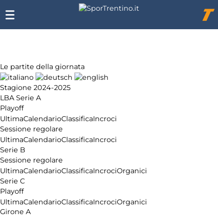
Chi
siamo
Affiliazione
Pubblicità
Le partite della giornata
Stagione 2024-2025
LBA Serie A
Playoff
Ultima
Calendario
Classifica
Incroci
Sessione regolare
Ultima
Calendario
Classifica
Incroci
Serie B
Sessione regolare
Ultima
Calendario
Classifica
Incroci
Organici
Serie C
Playoff
Ultima
Calendario
Classifica
Incroci
Organici
Girone A