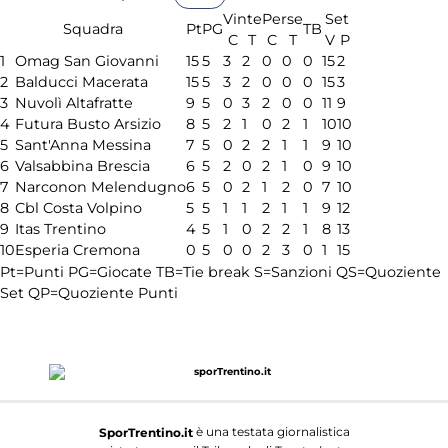
Vinte
Perse
Set
Squadra
Pt
PG
TB
C
T
C
T
V
P
1
Omag San Giovanni
15
5
3
2
0
0
0
15
2
2
Balducci Macerata
15
5
3
2
0
0
0
15
3
3
Nuvolì Altafratte
9
5
0
3
2
0
0
11
9
4
Futura Busto Arsizio
8
5
2
1
0
2
1
10
10
5
Sant'Anna Messina
7
5
0
2
2
1
1
9
10
6
Valsabbina Brescia
6
5
2
0
2
1
0
9
10
7
Narconon Melendugno
6
5
0
2
1
2
0
7
10
8
Cbl Costa Volpino
5
5
1
1
2
1
1
9
12
9
Itas Trentino
4
5
1
0
2
2
1
8
13
10
Esperia Cremona
0
5
0
0
2
3
0
1
15
Pt=Punti
PG=Giocate
TB=Tie break
S=Sanzioni
QS=Quoziente
Set
QP=Quoziente Punti
è una testata giornalistica
SporTrentino.it