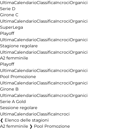
Ultima
Calendario
Classifica
Incroci
Organici
Serie D
Girone C
Ultima
Calendario
Classifica
Incroci
Organici
SuperLega
Playoff
Ultima
Calendario
Classifica
Incroci
Organici
Stagione regolare
Ultima
Calendario
Classifica
Incroci
Organici
A2 femminile
Playoff
Ultima
Calendario
Classifica
Incroci
Organici
Pool Promozione
Ultima
Calendario
Classifica
Incroci
Organici
Girone B
Ultima
Calendario
Classifica
Incroci
Organici
Serie A Gold
Sessione regolare
Ultima
Calendario
Classifica
Incroci
Elenco delle stagioni
A2 femminile ❯ Pool Promozione