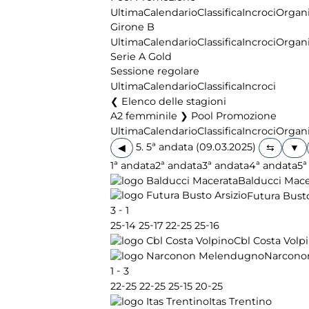
Ultima
Calendario
Classifica
Incroci
Organi
Girone B
Ultima
Calendario
Classifica
Incroci
Organi
Serie A Gold
Sessione regolare
Ultima
Calendario
Classifica
Incroci
Elenco delle stagioni
A2 femminile ❯ Pool Promozione
Ultima
Calendario
Classifica
Incroci
Organi
5. 5ª andata (09.03.2025)
◀
1ª andata
2ª andata
3ª andata
4ª andata
5ª
Balducci Mace
Futura Busto
-
3
1
-
-
-
-
25
14
25
17
22
25
25
16
Cbl Costa Volp
Narcono
-
1
3
-
-
-
-
22
25
22
25
25
15
20
25
Itas Trentino