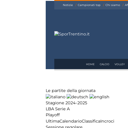
siamo
Notizie
Campionati top
Chi siamo
Af
Affiliazione
Pubblicità
HOME
CALCIO
VOLLEY
Le partite della giornata
Stagione 2024-2025
LBA Serie A
Playoff
Ultima
Calendario
Classifica
Incroci
Sessione regolare