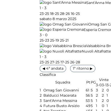
Sant'Anna Me
-
1
3
-
-
-
-
23
25
18
25
28
26
16
25
sabato 8 marzo 2025
Omag San G
Esperia Cremo
-
3
0
-
-
-
25
23
25
19
25
21
Valsabbina Br
Nuvolì Altafratte
-
1
3
-
-
-
-
23
25
27
25
17
25
26
28
◀ 4ª andata
1ª ritorno ▶
Classifica
Vinte
Squadra
Pt
PG
3-0
3-1
3-
1
Omag San Giovanni
61
5
3
2
0
2
Balducci Macerata
56
5
2
2
1
3
Sant'Anna Messina
53
5
1
2
0
4
Futura Busto Arsizio
49
5
1
0
1
5
Itas Trentino
45
5
1
1
0