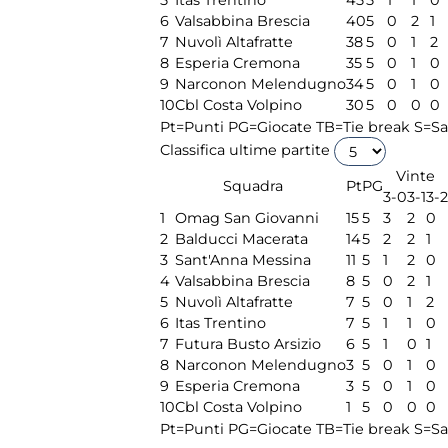
6
Valsabbina Brescia
40
5
0
2
1
7
Nuvolì Altafratte
38
5
0
1
2
8
Esperia Cremona
35
5
0
1
0
9
Narconon Melendugno
34
5
0
1
0
10
Cbl Costa Volpino
30
5
0
0
0
Pt=Punti
PG=Giocate
TB=Tie break
S=Sa
Classifica ultime partite
Vinte
Squadra
Pt
PG
3-0
3-1
3-2
1
Omag San Giovanni
15
5
3
2
0
2
Balducci Macerata
14
5
2
2
1
3
Sant'Anna Messina
11
5
1
2
0
4
Valsabbina Brescia
8
5
0
2
1
5
Nuvolì Altafratte
7
5
0
1
2
6
Itas Trentino
7
5
1
1
0
7
Futura Busto Arsizio
6
5
1
0
1
8
Narconon Melendugno
3
5
0
1
0
9
Esperia Cremona
3
5
0
1
0
10
Cbl Costa Volpino
1
5
0
0
0
Pt=Punti
PG=Giocate
TB=Tie break
S=Sa