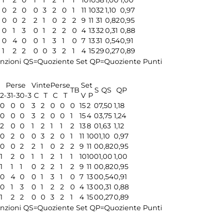
0
2
0
0
3
2
0
1
11
10
32
1,10
0,97
0
0
2
2
1
0
2
2
9
11
31
0,82
0,95
0
1
3
0
1
2
2
0
4
13
32
0,31
0,88
0
4
0
0
1
3
1
0
7
13
31
0,54
0,91
1
2
2
0
0
3
2
1
4
15
29
0,27
0,89
nzioni
QS=Quoziente Set
QP=Quoziente Punti
Perse
Vinte
Perse
Set
TB
S
QS
QP
2-3
1-3
0-3
C
T
C
T
V
P
0
0
0
3
2
0
0
0
15
2
0
7,50
1,18
0
0
0
3
2
0
0
1
15
4
0
3,75
1,24
2
0
0
1
2
1
1
2
13
8
0
1,63
1,12
0
2
0
0
3
2
0
1
11
10
0
1,10
0,97
0
0
2
2
1
0
2
2
9
11
0
0,82
0,95
1
2
0
1
1
2
1
1
10
10
0
1,00
1,00
1
1
1
0
2
2
1
2
9
11
0
0,82
0,95
0
4
0
0
1
3
1
0
7
13
0
0,54
0,91
0
1
3
0
1
2
2
0
4
13
0
0,31
0,88
1
2
2
0
0
3
2
1
4
15
0
0,27
0,89
nzioni
QS=Quoziente Set
QP=Quoziente Punti