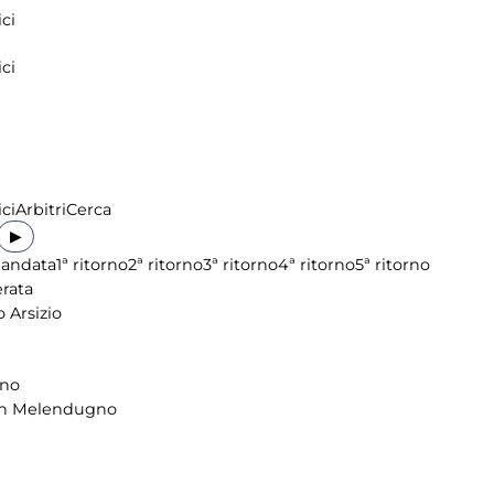
ci
ci
ci
Arbitri
Cerca
▶
 andata
1ª ritorno
2ª ritorno
3ª ritorno
4ª ritorno
5ª ritorno
rata
 Arsizio
ino
n Melendugno