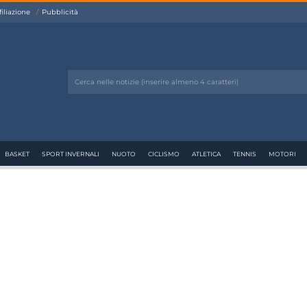
filiazione
Pubblicità
BASKET
SPORT INVERNALI
NUOTO
CICLISMO
ATLETICA
TENNIS
MOTORI