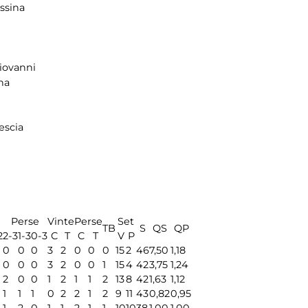
ssina
iovanni
na
escia
Perse
Vinte
Perse
Set
TB
S
QS
QP
2
2-3
1-3
0-3
C
T
C
T
V
P
0
0
0
3
2
0
0
0
15
2
46
7,50
1,18
0
0
0
3
2
0
0
1
15
4
42
3,75
1,24
2
0
0
1
2
1
1
2
13
8
42
1,63
1,12
1
1
1
0
2
2
1
2
9
11
43
0,82
0,95
1
2
0
1
1
2
1
1
10
10
38
1,00
1,00