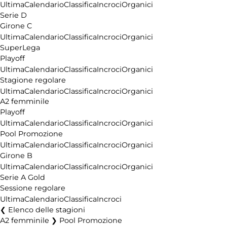
Ultima
Calendario
Classifica
Incroci
Organici
Serie D
Girone C
Ultima
Calendario
Classifica
Incroci
Organici
SuperLega
Playoff
Ultima
Calendario
Classifica
Incroci
Organici
Stagione regolare
Ultima
Calendario
Classifica
Incroci
Organici
A2 femminile
Playoff
Ultima
Calendario
Classifica
Incroci
Organici
Pool Promozione
Ultima
Calendario
Classifica
Incroci
Organici
Girone B
Ultima
Calendario
Classifica
Incroci
Organici
Serie A Gold
Sessione regolare
Ultima
Calendario
Classifica
Incroci
Elenco delle stagioni
A2 femminile ❯ Pool Promozione