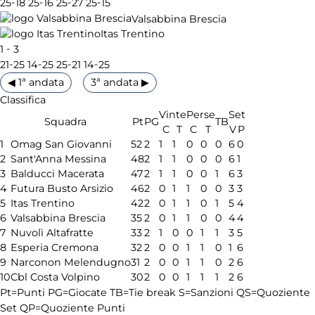
-
-
-
-
25
18
25
16
25
27
25
15
Valsabbina Brescia
Itas Trentino
-
1
3
-
-
-
-
21
25
14
25
25
21
14
25
◀ 1ª andata
3ª andata ▶
Classifica
Vinte
Perse
Set
Squadra
Pt
PG
TB
C
T
C
T
V
P
1
Omag San Giovanni
52
2
1
1
0
0
0
6
0
2
Sant'Anna Messina
48
2
1
1
0
0
0
6
1
3
Balducci Macerata
47
2
1
1
0
0
1
6
3
4
Futura Busto Arsizio
46
2
0
1
1
0
0
3
3
5
Itas Trentino
42
2
0
1
1
0
1
5
4
6
Valsabbina Brescia
35
2
0
1
1
0
0
4
4
7
Nuvolì Altafratte
33
2
1
0
0
1
1
3
5
8
Esperia Cremona
32
2
0
0
1
1
0
1
6
9
Narconon Melendugno
31
2
0
0
1
1
0
2
6
10
Cbl Costa Volpino
30
2
0
0
1
1
1
2
6
Pt=Punti
PG=Giocate
TB=Tie break
S=Sanzioni
QS=Quoziente
Set
QP=Quoziente Punti