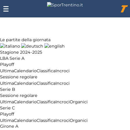
Chi
siamo
Affiliazione
Pubblicità
Le partite della giornata
Stagione 2024-2025
LBA Serie A
Playoff
Ultima
Calendario
Classifica
Incroci
Sessione regolare
Ultima
Calendario
Classifica
Incroci
Serie B
Sessione regolare
Ultima
Calendario
Classifica
Incroci
Organici
Serie C
Playoff
Ultima
Calendario
Classifica
Incroci
Organici
Girone A