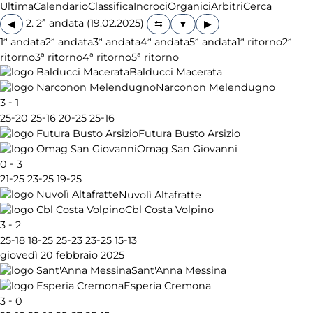
Ultima
Calendario
Classifica
Incroci
Organici
Arbitri
Cerca
2. 2ª andata (19.02.2025)
◀
▶
1ª andata
2ª andata
3ª andata
4ª andata
5ª andata
1ª ritorno
2ª
ritorno
3ª ritorno
4ª ritorno
5ª ritorno
Balducci Macerata
Narconon Melendugno
-
3
1
-
-
-
-
25
20
25
16
20
25
25
16
Futura Busto Arsizio
Omag San Giovanni
-
0
3
-
-
-
21
25
23
25
19
25
Nuvolì Altafratte
Cbl Costa Volpino
-
3
2
-
-
-
-
-
25
18
18
25
25
23
23
25
15
13
giovedì 20 febbraio 2025
Sant'Anna Messina
Esperia Cremona
-
3
0