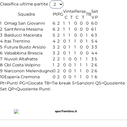
Classifica ultime partite
Vinte
Perse
Set
Squadra
Pt
PG
TB
C
T
C
T
V
P
1
Omag San Giovanni
6
2
1
1
0
0
0
6
0
2
Sant'Anna Messina
6
2
1
1
0
0
0
6
1
3
Balducci Macerata
5
2
1
1
0
0
1
6
3
4
Itas Trentino
4
2
0
1
1
0
1
5
4
5
Futura Busto Arsizio
3
2
0
1
1
0
0
3
3
6
Valsabbina Brescia
3
2
0
1
1
0
0
4
4
7
Nuvolì Altafratte
2
2
1
0
0
1
1
3
5
8
Cbl Costa Volpino
1
2
0
0
1
1
1
2
6
9
Narconon Melendugno
0
2
0
0
1
1
0
2
6
10
Esperia Cremona
0
2
0
0
1
1
0
1
6
Pt=Punti
PG=Giocate
TB=Tie break
S=Sanzioni
QS=Quoziente
Set
QP=Quoziente Punti