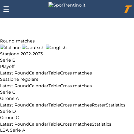
Chi
siamo
Affiliazione
Pubblicità
Round matches
Stagione 2022-2023
Serie B
Playoff
Latest Round
Calendar
Table
Cross matches
Sessione regolare
Latest Round
Calendar
Table
Cross matches
Serie C
Girone A
Latest Round
Calendar
Table
Cross matches
Roster
Statistics
Serie D
Girone C
Latest Round
Calendar
Table
Cross matches
Statistics
LBA Serie A