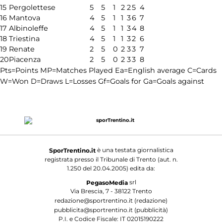
15
Pergolettese
5
5
1
2
2
5
4
16
Mantova
4
5
1
1
3
6
7
17
Albinoleffe
4
5
1
1
3
4
8
18
Triestina
4
5
1
1
3
2
6
19
Renate
2
5
0
2
3
3
7
20
Piacenza
2
5
0
2
3
3
8
Pts=Points
MP=Matches Played
Ea=English average
C=Cards
W=Won
D=Draws
L=Losses
Gf=Goals for
Ga=Goals against
è una testata giornalistica
SporTrentino.it
registrata presso il Tribunale di Trento (aut. n.
1.250 del 20.04.2005) edita da:
srl
PegasoMedia
Via Brescia, 7 - 38122 Trento
redazione@sportrentino.it (redazione)
pubblicita@sportrentino.it (pubblicità)
P.I. e Codice Fiscale: IT 02015190222