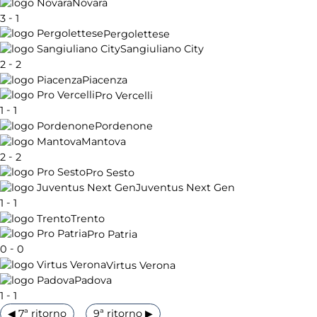
Novara
-
3
1
Pergolettese
Sangiuliano City
-
2
2
Piacenza
Pro Vercelli
-
1
1
Pordenone
Mantova
-
2
2
Pro Sesto
Juventus Next Gen
-
1
1
Trento
Pro Patria
-
0
0
Virtus Verona
Padova
-
1
1
◀ 7ª ritorno
9ª ritorno ▶