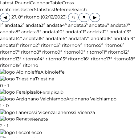
Latest Round
Calendar
Table
Cross
matches
Roster
Statistics
Referee
Search
27. 8ª ritorno (02/12/2023)
◀
▶
1ª andata
2ª andata
3ª andata
4ª andata
5ª andata
6ª andata
7ª
andata
8ª andata
9ª andata
10ª andata
11ª andata
12ª andata
13ª
andata
14ª andata
15ª andata
16ª andata
17ª andata
18ª andata
19ª
andata
1ª ritorno
2ª ritorno
3ª ritorno
4ª ritorno
5ª ritorno
6ª
ritorno
7ª ritorno
8ª ritorno
9ª ritorno
10ª ritorno
11ª ritorno
12ª
ritorno
13ª ritorno
14ª ritorno
15ª ritorno
16ª ritorno
17ª ritorno
18ª
ritorno
19ª ritorno
Albinoleffe
Triestina
-
0
1
Feralpisalò
Arzignano Valchiampo
-
1
0
Lanerossi Vicenza
Renate
-
2
1
Lecco