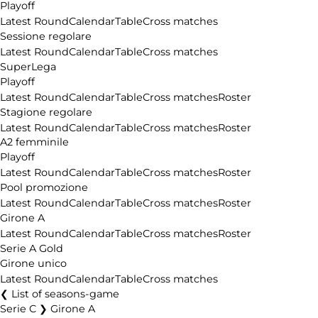
Playoff
Latest Round
Calendar
Table
Cross matches
Sessione regolare
Latest Round
Calendar
Table
Cross matches
SuperLega
Playoff
Latest Round
Calendar
Table
Cross matches
Roster
Stagione regolare
Latest Round
Calendar
Table
Cross matches
Roster
A2 femminile
Playoff
Latest Round
Calendar
Table
Cross matches
Roster
Pool promozione
Latest Round
Calendar
Table
Cross matches
Roster
Girone A
Latest Round
Calendar
Table
Cross matches
Roster
Serie A Gold
Girone unico
Latest Round
Calendar
Table
Cross matches
List of seasons-game
Serie C ❯ Girone A