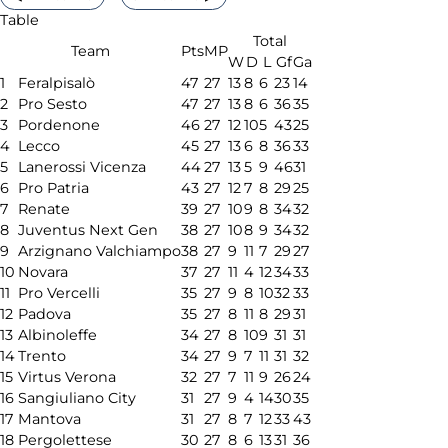
Table
Total
Team
Pts
MP
W
D
L
Gf
Ga
1
Feralpisalò
47
27
13
8
6
23
14
2
Pro Sesto
47
27
13
8
6
36
35
3
Pordenone
46
27
12
10
5
43
25
4
Lecco
45
27
13
6
8
36
33
5
Lanerossi Vicenza
44
27
13
5
9
46
31
6
Pro Patria
43
27
12
7
8
29
25
7
Renate
39
27
10
9
8
34
32
8
Juventus Next Gen
38
27
10
8
9
34
32
9
Arzignano Valchiampo
38
27
9
11
7
29
27
10
Novara
37
27
11
4
12
34
33
11
Pro Vercelli
35
27
9
8
10
32
33
12
Padova
35
27
8
11
8
29
31
13
Albinoleffe
34
27
8
10
9
31
31
14
Trento
34
27
9
7
11
31
32
15
Virtus Verona
32
27
7
11
9
26
24
16
Sangiuliano City
31
27
9
4
14
30
35
17
Mantova
31
27
8
7
12
33
43
18
Pergolettese
30
27
8
6
13
31
36