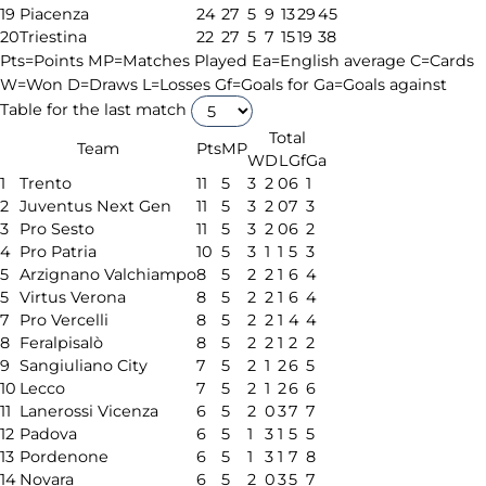
19
Piacenza
24
27
5
9
13
29
45
20
Triestina
22
27
5
7
15
19
38
Pts=Points
MP=Matches Played
Ea=English average
C=Cards
W=Won
D=Draws
L=Losses
Gf=Goals for
Ga=Goals against
Table for the last match
Total
Team
Pts
MP
W
D
L
Gf
Ga
1
Trento
11
5
3
2
0
6
1
2
Juventus Next Gen
11
5
3
2
0
7
3
3
Pro Sesto
11
5
3
2
0
6
2
4
Pro Patria
10
5
3
1
1
5
3
5
Arzignano Valchiampo
8
5
2
2
1
6
4
5
Virtus Verona
8
5
2
2
1
6
4
7
Pro Vercelli
8
5
2
2
1
4
4
8
Feralpisalò
8
5
2
2
1
2
2
9
Sangiuliano City
7
5
2
1
2
6
5
10
Lecco
7
5
2
1
2
6
6
11
Lanerossi Vicenza
6
5
2
0
3
7
7
12
Padova
6
5
1
3
1
5
5
13
Pordenone
6
5
1
3
1
7
8
14
Novara
6
5
2
0
3
5
7