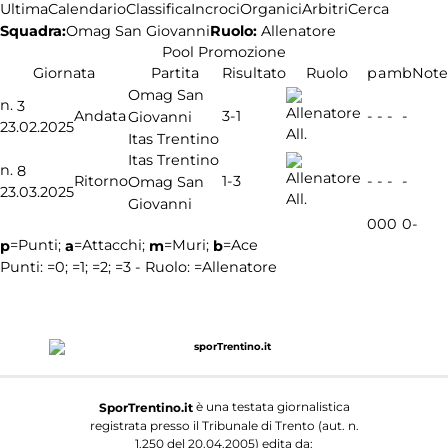
Ultima
Calendario
Classifica
Incroci
Organici
Arbitri
Cerca
Squadra:
Ruolo:
Allenatore
Omag San Giovanni
Pool Promozione
Giornata
Partita
Risultato
Ruolo
p
a
m
b
Note
Omag San
n.
3
3-1
Andata
-
-
-
-
Giovanni
23.02.2025
All.
Itas Trentino
Itas Trentino
n.
8
1-3
Ritorno
-
-
-
-
Omag San
23.03.2025
All.
Giovanni
0
0
0
0
-
=Punti;
=Attacchi;
=Muri;
=Ace
p
a
m
b
Punti:
=0;
=1;
=2;
=3 - Ruolo:
=Allenatore
è una testata giornalistica
SporTrentino.it
registrata presso il Tribunale di Trento (aut. n.
1.250 del 20.04.2005) edita da: