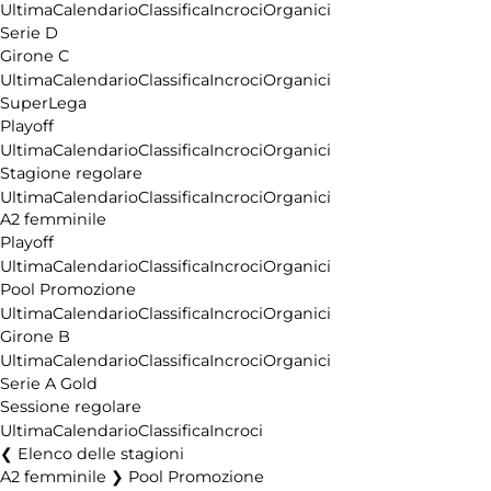
Ultima
Calendario
Classifica
Incroci
Organici
Serie D
Girone C
Ultima
Calendario
Classifica
Incroci
Organici
SuperLega
Playoff
Ultima
Calendario
Classifica
Incroci
Organici
Stagione regolare
Ultima
Calendario
Classifica
Incroci
Organici
A2 femminile
Playoff
Ultima
Calendario
Classifica
Incroci
Organici
Pool Promozione
Ultima
Calendario
Classifica
Incroci
Organici
Girone B
Ultima
Calendario
Classifica
Incroci
Organici
Serie A Gold
Sessione regolare
Ultima
Calendario
Classifica
Incroci
Elenco delle stagioni
A2 femminile ❯ Pool Promozione