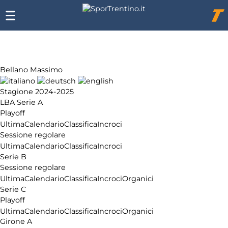
Chi
siamo
Affiliazione
Pubblicità
Bellano Massimo
Stagione 2024-2025
LBA Serie A
Playoff
Ultima
Calendario
Classifica
Incroci
Sessione regolare
Ultima
Calendario
Classifica
Incroci
Serie B
Sessione regolare
Ultima
Calendario
Classifica
Incroci
Organici
Serie C
Playoff
Ultima
Calendario
Classifica
Incroci
Organici
Girone A