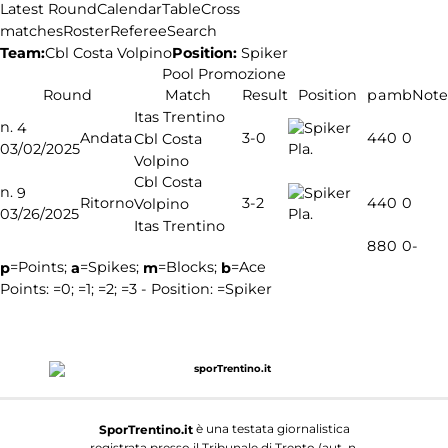
Latest Round
Calendar
Table
Cross
matches
Roster
Referee
Search
Team:
Position:
Spiker
Cbl Costa Volpino
Pool Promozione
Round
Match
Result
Position
p
a
m
b
Note
Itas Trentino
n.
4
3-0
Andata
4
4
0
0
Cbl Costa
03/02/2025
Pla.
Volpino
Cbl Costa
n.
9
3-2
Ritorno
4
4
0
0
Volpino
03/26/2025
Pla.
Itas Trentino
8
8
0
0
-
=Points;
=Spikes;
=Blocks;
=Ace
p
a
m
b
Points:
=0;
=1;
=2;
=3 - Position:
=Spiker
è una testata giornalistica
SporTrentino.it
registrata presso il Tribunale di Trento (aut. n.