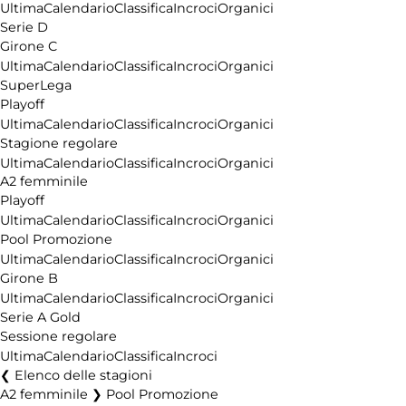
Ultima
Calendario
Classifica
Incroci
Organici
Serie D
Girone C
Ultima
Calendario
Classifica
Incroci
Organici
SuperLega
Playoff
Ultima
Calendario
Classifica
Incroci
Organici
Stagione regolare
Ultima
Calendario
Classifica
Incroci
Organici
A2 femminile
Playoff
Ultima
Calendario
Classifica
Incroci
Organici
Pool Promozione
Ultima
Calendario
Classifica
Incroci
Organici
Girone B
Ultima
Calendario
Classifica
Incroci
Organici
Serie A Gold
Sessione regolare
Ultima
Calendario
Classifica
Incroci
Elenco delle stagioni
A2 femminile ❯ Pool Promozione