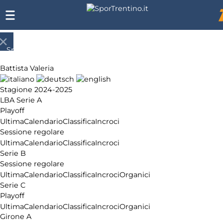
SporTrentino.it
Chi
Battista Valeria
siamo
Affiliazione
Stagione 2024-2025
Pubblicità
LBA Serie A
Playoff
Ultima
Calendario
Classifica
Incroci
Sessione regolare
Ultima
Calendario
Classifica
Incroci
Serie B
Sessione regolare
Ultima
Calendario
Classifica
Incroci
Organici
Serie C
Playoff
Ultima
Calendario
Classifica
Incroci
Organici
Girone A