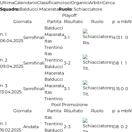
Ultima
Calendario
Classifica
Incroci
Organici
Arbitri
Cerca
Squadra:
Ruolo:
Schiacciatore
Balducci Macerata
Playoff
Giornata
Partita
Risultato
Ruolo
p
a
m
b
N
Balducci
n.
Macerata
1
3-1
Semifinali
14
13
1
0
06.04.2025
Itas
Ris.
Trentino
Itas
n.
Trentino
2
3-2
Semifinali
10
8
1
1
09.04.2025
Balducci
Tit.
Macerata
Balducci
n.
Macerata
3
3-1
Semifinali
15
15
0
0
13.04.2025
Itas
Tit.
Trentino
Pool Promozione
Giornata
Partita
Risultato
Ruolo
p
a
m
b
N
Itas
n.
Trentino
1
2-3
Andata
10
8
0
2
16.02.2025
Balducci