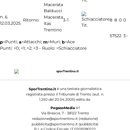
Tit.
Macerata
Balducci
n.
Macerata
6
3-1
Ritorno
8
8
0
0
12.03.2025
Itas
Tit.
Trentino
57
52
2
3
-
=Punti;
=Attacchi;
=Muri;
=Ace
p
a
m
b
Punti:
=0;
=1;
=2;
=3 - Ruolo:
=Schiacciatore
è una testata giornalistica
SporTrentino.it
registrata presso il Tribunale di Trento (aut. n.
1.250 del 20.04.2005) edita da:
srl
PegasoMedia
Via Brescia, 7 - 38122 Trento
redazione@sportrentino.it (redazione)
pubblicita@sportrentino.it (pubblicità)
P.I. e Codice Fiscale: IT 02015190222