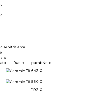
ci
ci
ci
Arbitri
Cerca
e
lare
tato
Ruolo
p
a
m
b
Note
Tit.
6
4
2
0
Tit.
5
5
0
0
11
9
2
0
-