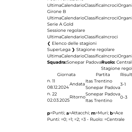
Ultima
Calendario
Classifica
Incroci
Organi
Girone B
Ultima
Calendario
Classifica
Incroci
Organi
Serie A Gold
Sessione regolare
Ultima
Calendario
Classifica
Incroci
Elenco delle stagioni
SuperLega ❯ Stagione regolare
Ultima
Calendario
Classifica
Incroci
Organi
Squadra:
Ruolo:
Central
Sonepar Padova
Stagione rego
Giornata
Partita
Risul
n.
11
Itas Trentino
Andata
3-1
08.12.2024
Sonepar Padova
n.
22
Sonepar Padova
Ritorno
0-3
02.03.2025
Itas Trentino
=Punti;
=Attacchi;
=Muri;
=Ace
p
a
m
b
Punti:
=0;
=1;
=2;
=3 - Ruolo:
=Centrale