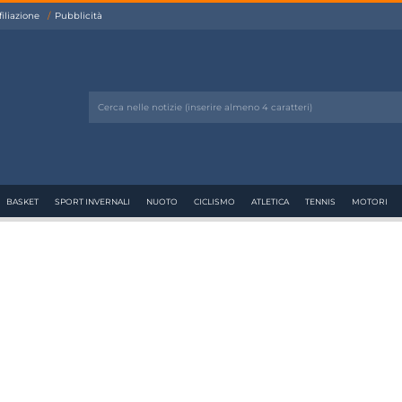
filiazione
Pubblicità
BASKET
SPORT INVERNALI
NUOTO
CICLISMO
ATLETICA
TENNIS
MOTORI