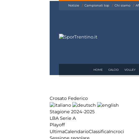
siamo
Notizie
Campionati top
Chi siamo
Af
Affiliazione
Pubblicità
HOME
CALCIO
VOLLEY
Crosato Federico
Stagione 2024-2025
LBA Serie A
Playoff
Ultima
Calendario
Classifica
Incroci
Sessione regolare