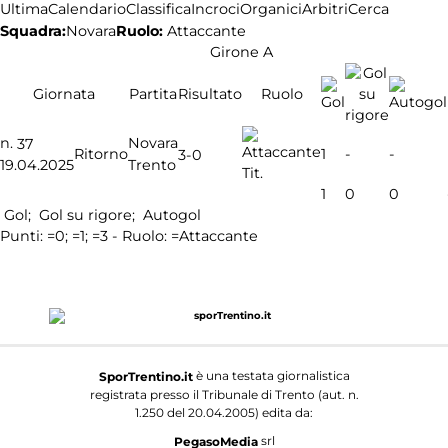
Ultima
Calendario
Classifica
Incroci
Organici
Arbitri
Cerca
Squadra:
Novara
Ruolo:
Attaccante
Girone A
Giornata
Partita
Risultato
Ruolo
n.
Novara
37
Ritorno
1
-
-
3-0
19.04.2025
Trento
Tit.
1
0
0
Gol;
Gol su rigore;
Autogol
Punti:
=0;
=1;
=3 - Ruolo:
=Attaccante
è una testata giornalistica
SporTrentino.it
registrata presso il Tribunale di Trento (aut. n.
1.250 del 20.04.2005) edita da:
srl
PegasoMedia