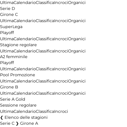
Ultima
Calendario
Classifica
Incroci
Organici
Serie D
Girone C
Ultima
Calendario
Classifica
Incroci
Organici
SuperLega
Playoff
Ultima
Calendario
Classifica
Incroci
Organici
Stagione regolare
Ultima
Calendario
Classifica
Incroci
Organici
A2 femminile
Playoff
Ultima
Calendario
Classifica
Incroci
Organici
Pool Promozione
Ultima
Calendario
Classifica
Incroci
Organici
Girone B
Ultima
Calendario
Classifica
Incroci
Organici
Serie A Gold
Sessione regolare
Ultima
Calendario
Classifica
Incroci
Elenco delle stagioni
Serie C ❯ Girone A