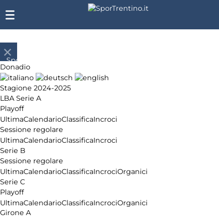
SporTrentino.it
Donadio
Chi
siamo
Stagione 2024-2025
Affiliazione
LBA Serie A
Pubblicità
Playoff
Ultima
Calendario
Classifica
Incroci
Sessione regolare
Ultima
Calendario
Classifica
Incroci
Serie B
Sessione regolare
Ultima
Calendario
Classifica
Incroci
Organici
Serie C
Playoff
Ultima
Calendario
Classifica
Incroci
Organici
Girone A